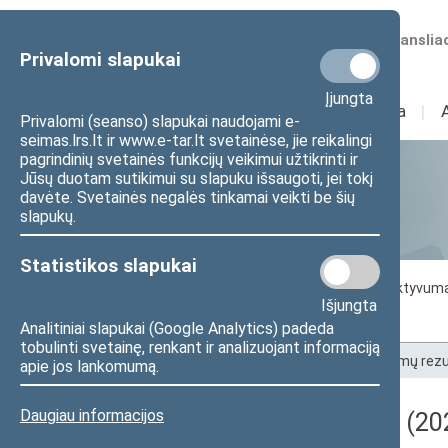
Numatomos transliac
Privalomi slapukai
Įjungta
Sudėtis
I
Veikla
I
Privalomi (seanso) slapukai naudojami e-
seimas.lrs.lt ir www.e-tar.lt svetainėse, jie reikalingi
pagrindinių svetainės funkcijų veikimui užtikrinti ir
Jūsų duotam sutikimui su slapuku išsaugoti, jei tokį
Statistika
davėte. Svetainės negalės tinkamai veikti be šių
slapukų.
Statistikos slapukai
Seimo darbo statistika
Seimo narių aktyvum
Išjungta
Seimo narių balsavimų rezultatai
Analitiniai slapukai (Google Analytics) padeda
tobulinti svetainę, renkant ir analizuojant informaciją
Pradžia
>
Statistika
>
Seimo narių balsavimų rezu
apie jos lankomumą.
Daugiau informacijos
Darbotvarkės klausimas (202