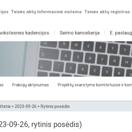
ijos
Teisės aktų informacinė sistema
Teisės aktų registras
Ankstesnės kadencijos
I
Seimo kanceliarija
I
E. paslaug
as
Frakcijų aktyvumas
Projektų svarstymo komitetuose ir komi
ltatai
>
2023-09-26
>
Rytinis posėdis
3-09-26, rytinis posėdis)