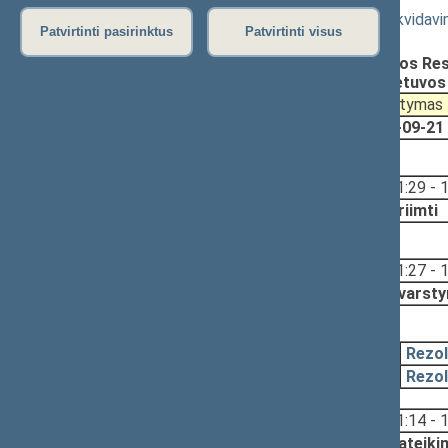
Seimo rezoliucijos „Dėl Vilniaus geto likvidav
Patvirtinti pasirinktus
Patvirtinti visus
Registravimo data:
2023-09-26
Pateikė:
Emanuelis ZINGERIS, Lietuvos Re
Pateikė:
Žygimantas PAVILIONIS, Lietuvos
Pateikimas
Svarstymas
2023-09-21
2023-09-21
2023-09-26, priėmimas
Svarstyta:
11:29 - 
Nutarta:
Priimti
2023-09-26, svarstymas
Svarstyta:
11:27 - 
Nutarta:
Svarsty
2023-09-26, pateikimas
2023-09-26
Rezol
2023-09-26
Rezol
Svarstyta:
11:14 - 
Nutarta:
Pateiki