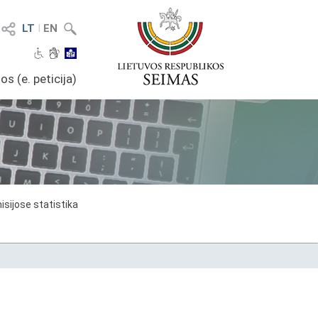
LT
I
EN
os (e. peticija)
sijose statistika