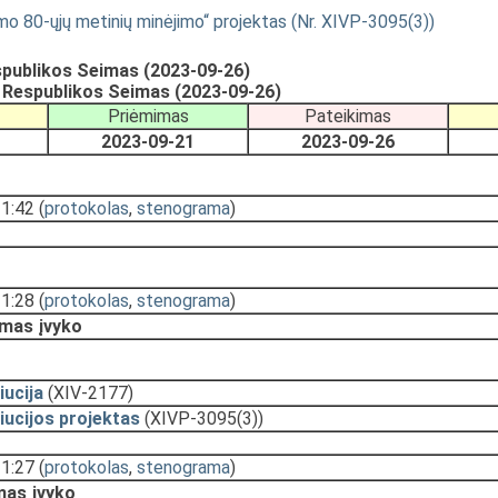
imo 80-ųjų metinių minėjimo“ projektas (Nr. XIVP-3095(3))
spublikos Seimas (2023-09-26)
 Respublikos Seimas (2023-09-26)
Priėmimas
Pateikimas
2023-09-21
2023-09-26
11:42
(
protokolas
,
stenograma
)
11:28
(
protokolas
,
stenograma
)
mas įvyko
iucija
(XIV-2177)
iucijos projektas
(XIVP-3095(3))
11:27
(
protokolas
,
stenograma
)
mas įvyko