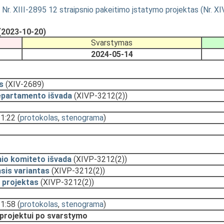
 Nr. XIII-2895 12 straipsnio pakeitimo įstatymo projektas (Nr. X
(2023-10-20)
Svarstymas
2024-05-14
s
(XIV-2689)
epartamento išvada
(XIVP-3212(2))
11:22
(
protokolas
,
stenograma
)
nio komiteto išvada
(XIVP-3212(2))
sis variantas
(XIVP-3212(2))
 projektas
(XIVP-3212(2))
11:58
(
protokolas
,
stenograma
)
 projektui po svarstymo