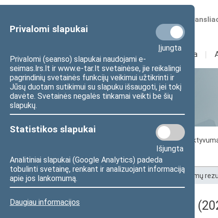
Numatomos transliac
Privalomi slapukai
Įjungta
Sudėtis
I
Veikla
I
Privalomi (seanso) slapukai naudojami e-
seimas.lrs.lt ir www.e-tar.lt svetainėse, jie reikalingi
pagrindinių svetainės funkcijų veikimui užtikrinti ir
Jūsų duotam sutikimui su slapuku išsaugoti, jei tokį
Statistika
davėte. Svetainės negalės tinkamai veikti be šių
slapukų.
Statistikos slapukai
Seimo darbo statistika
Seimo narių aktyvum
Išjungta
Seimo narių balsavimų rezultatai
Analitiniai slapukai (Google Analytics) padeda
tobulinti svetainę, renkant ir analizuojant informaciją
Pradžia
>
Statistika
>
Seimo narių balsavimų rezu
apie jos lankomumą.
Daugiau informacijos
Darbotvarkės klausimas (202