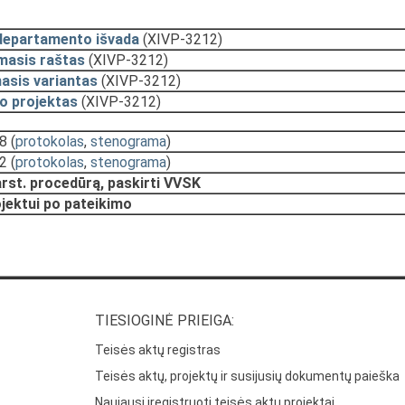
departamento išvada
(XIVP-3212)
masis raštas
(XIVP-3212)
asis variantas
(XIVP-3212)
o projektas
(XIVP-3212)
48
(
protokolas
,
stenograma
)
32
(
protokolas
,
stenograma
)
arst. procedūrą, paskirti VVSK
ojektui po pateikimo
TIESIOGINĖ PRIEIGA:
Teisės aktų registras
Teisės aktų, projektų ir susijusių dokumentų paieška
Naujausi įregistruoti teisės aktų projektai