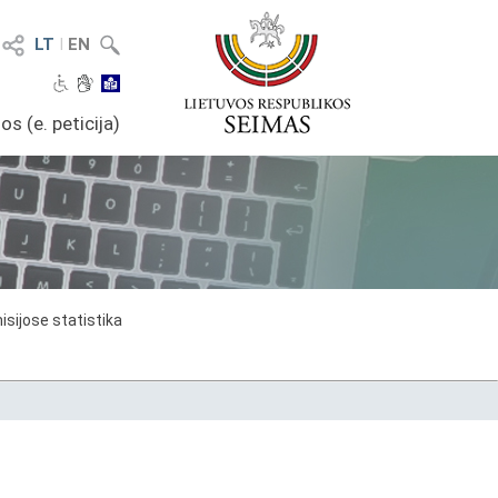
LT
I
EN
os (e. peticija)
sijose statistika