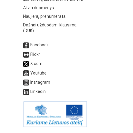
Atviri duomenys
Naujienų prenumerata
Dažnai užduodami klausimai
(DUK)
Facebook
Flickr
X.com
Youtube
Instagram
Linkedin