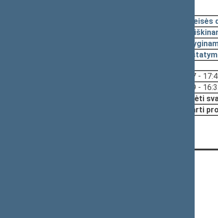
2023-11-07, pateikimas
2023-10-26
Teisės 
2023-10-20
Aiškina
2023-10-20
Lyginam
2023-10-20
Įstatym
Svarstyta:
17:47 - 17:
16:09 - 16:
Nutarta:
Pradėti sv
Pritarti pr
KONTAKTAI:
Gedimino pr. 53, 01109 Vilnius,
Lietuva
(0 5) 239 6060