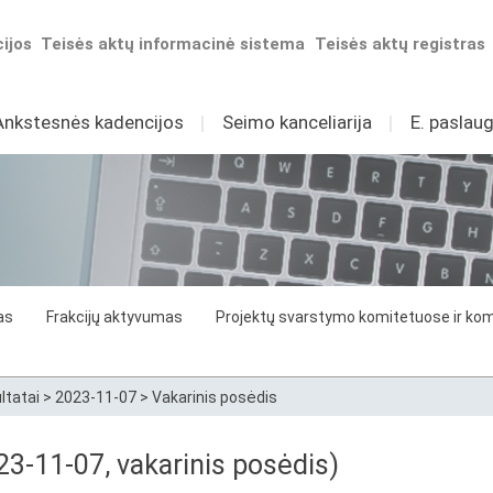
ijos
Teisės aktų informacinė sistema
Teisės aktų registras
Ankstesnės kadencijos
I
Seimo kanceliarija
I
E. paslaug
as
Frakcijų aktyvumas
Projektų svarstymo komitetuose ir komi
ltatai
>
2023-11-07
>
Vakarinis posėdis
3-11-07, vakarinis posėdis)