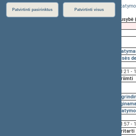
Savivaldybių infrastruktūros plėtros įstatymo
Patvirtinti pasirinktus
Patvirtinti visus
Registravimo data:
2023-10-20
Pateikė:
Lietuvos Respublikos Vyriausybė 
Pateikimas
2023-11-07
2024-06-06, priėmimas
2024-06-06
Įstatyma
2024-05-27
Teisės d
Svarstyta:
11:21 - 
Nutarta:
Priimti
2024-05-14, svarstymas
2024-05-10
Pagrindi
2024-05-10
Lyginama
2024-05-10
Įstatymo
Svarstyta:
11:57 - 
Nutarta:
Pritarti