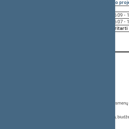
2023-05-25
Įstatymo proj
Svarstyta:
16:09 - 
16:07 - 
Nutarta:
Pritarti
KONTAKTAI:
Gedimino pr. 53, 01109 Vilnius,
Lietuva
(0 5) 239 6060
El. p.
priim@lrs.lt
Duomenys kaupiami ir saugomi Juridinių asmenų 
kodas 188605295
© Lietuvos Respublikos Seimo kanceliarija, biudže