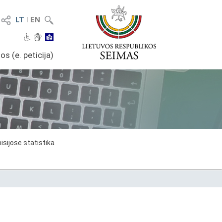
LT
I
EN
os (e. peticija)
sijose statistika