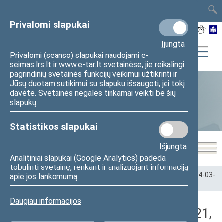
TAIS
TAR
LT
I
EN
Privalomi slapukai
Įjungta
Privalomi (seanso) slapukai naudojami e-
seimas.lrs.lt ir www.e-tar.lt svetainėse, jie reikalingi
pagrindinių svetainės funkcijų veikimui užtikrinti ir
Jūsų duotam sutikimui su slapuku išsaugoti, jei tokį
davėte. Svetainės negalės tinkamai veikti be šių
Statistika
slapukų.
Statistikos slapukai
Išjungta
Analitiniai slapukai (Google Analytics) padeda
tobulinti svetainę, renkant ir analizuojant informaciją
Pradžia
>
Statistika
>
Seimo narių balsavimų rezultatai
>
2024-03-
apie jos lankomumą.
21
>
Vakarinis posėdis
Daugiau informacijos
Darbotvarkės klausimas (2024-03-21,