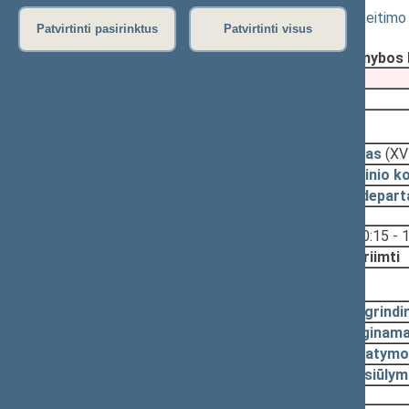
Karo prievolės įstatymo Nr. I-1593 pakeitimo
Patvirtinti pasirinktus
Patvirtinti visus
Registravimo data:
2024-12-02
Pateikė:
Nacionalinio saugumo ir gynybos 
Pateikimas
2024-11-07
2024-12-19, priėmimas
2024-12-19
Įstatymas
(XV
2024-12-18
Pagrindinio k
2024-12-09
Teisės depart
Svarstyta:
10:15 - 
Nutarta:
Priimti
2024-12-05, svarstymas
2024-12-02
Pagrindi
2024-12-02
Lyginama
2024-12-02
Įstatymo
2024-11-13
Pasiūlym