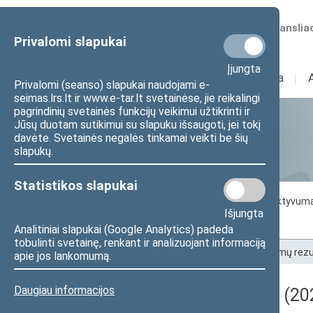
Numatomos transliac
Privalomi slapukai
Įjungta
Sudėtis
I
Veikla
I
Privalomi (seanso) slapukai naudojami e-
seimas.lrs.lt ir www.e-tar.lt svetainėse, jie reikalingi
pagrindinių svetainės funkcijų veikimui užtikrinti ir
Jūsų duotam sutikimui su slapuku išsaugoti, jei tokį
Statistika
davėte. Svetainės negalės tinkamai veikti be šių
slapukų.
Statistikos slapukai
Seimo darbo statistika
Seimo narių aktyvum
Išjungta
Seimo narių balsavimų rezultatai
Analitiniai slapukai (Google Analytics) padeda
tobulinti svetainę, renkant ir analizuojant informaciją
Pradžia
>
Statistika
>
Seimo narių balsavimų rezu
apie jos lankomumą.
Daugiau informacijos
Darbotvarkės klausimas (202