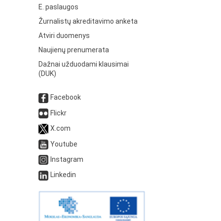
E. paslaugos
Žurnalistų akreditavimo anketa
Atviri duomenys
Naujienų prenumerata
Dažnai užduodami klausimai
(DUK)
Facebook
Flickr
X.com
Youtube
Instagram
Linkedin