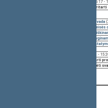
Svarstyta:
15:17 - 
Nutarta:
Pritarti
2024-11-07, pateikimas
2024-11-06
Išvada
(
2024-10-30
Teisės 
2024-10-28
Aiškina
2024-10-28
Lyginam
2024-10-28
Įstatym
Svarstyta:
15:13 - 15:2
Nutarta:
Pritarti pr
Pradėti sva
KONTAKTAI:
Gedimino pr. 53, 01109 Vilnius,