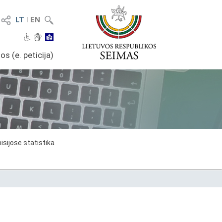
LT
I
EN
os (e. peticija)
sijose statistika