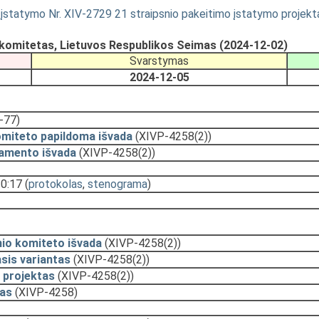
 įstatymo Nr. XIV-2729 21 straipsnio pakeitimo įstatymo projekt
komitetas, Lietuvos Respublikos Seimas (2024-12-02)
Svarstymas
2024-12-05
-77)
omiteto papildoma išvada
(XIVP-4258(2))
amento išvada
(XIVP-4258(2))
10:17
(
protokolas
,
stenograma
)
nio komiteto išvada
(XIVP-4258(2))
sis variantas
(XIVP-4258(2))
 projektas
(XIVP-4258(2))
as
(XIVP-4258)