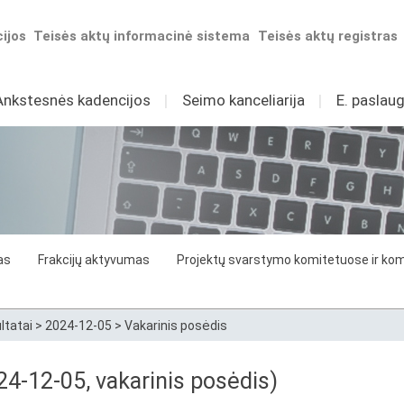
ijos
Teisės aktų informacinė sistema
Teisės aktų registras
Ankstesnės kadencijos
I
Seimo kanceliarija
I
E. paslaug
as
Frakcijų aktyvumas
Projektų svarstymo komitetuose ir komi
ltatai
>
2024-12-05
>
Vakarinis posėdis
4-12-05, vakarinis posėdis)