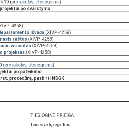
15:19
(
protokolas
,
stenograma
)
 projektui po svarstymo
XIVP-4258)
departamento išvada
(XIVP-4258)
masis raštas
(XIVP-4258)
asis variantas
(XIVP-4258)
o projektas
(XIVP-4258)
0
(
protokolas
,
stenograma
)
ojektui po pateikimo
rst. procedūrą, paskirti NSGK
TIESIOGINĖ PRIEIGA:
Teisės aktų registras