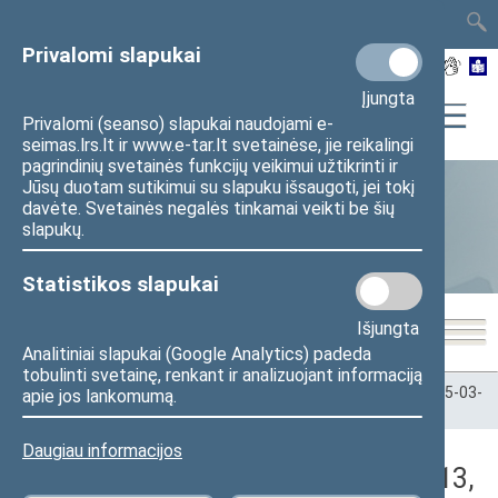
TAIS
TAR
LT
I
EN
Privalomi slapukai
Įjungta
Privalomi (seanso) slapukai naudojami e-
seimas.lrs.lt ir www.e-tar.lt svetainėse, jie reikalingi
pagrindinių svetainės funkcijų veikimui užtikrinti ir
Jūsų duotam sutikimui su slapuku išsaugoti, jei tokį
davėte. Svetainės negalės tinkamai veikti be šių
Statistika
slapukų.
Statistikos slapukai
Išjungta
Analitiniai slapukai (Google Analytics) padeda
tobulinti svetainę, renkant ir analizuojant informaciją
Pradžia
>
Statistika
>
Seimo narių balsavimų rezultatai
>
2025-03-
apie jos lankomumą.
13
>
Rytinis posėdis
Daugiau informacijos
Darbotvarkės klausimas (2025-03-13,