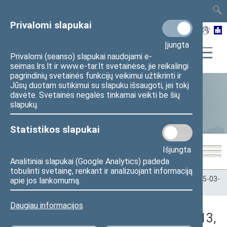
TAIS
TAR
LT
I
EN
Privalomi slapukai
Įjungta
Privalomi (seanso) slapukai naudojami e-
seimas.lrs.lt ir www.e-tar.lt svetainėse, jie reikalingi
pagrindinių svetainės funkcijų veikimui užtikrinti ir
Jūsų duotam sutikimui su slapuku išsaugoti, jei tokį
davėte. Svetainės negalės tinkamai veikti be šių
Statistika
slapukų.
Statistikos slapukai
Išjungta
Analitiniai slapukai (Google Analytics) padeda
tobulinti svetainę, renkant ir analizuojant informaciją
Pradžia
>
Statistika
>
Seimo narių balsavimų rezultatai
>
2025-03-
apie jos lankomumą.
13
>
Vakarinis posėdis
Daugiau informacijos
Darbotvarkės klausimas (2025-03-13,