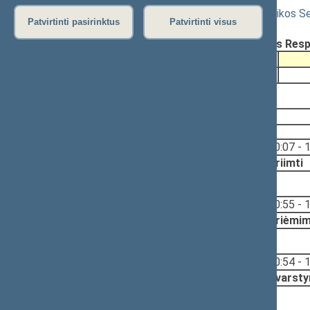
Seimo nutarimo „Dėl Lietuvos Respublikos Sei
Patvirtinti pasirinktus
Patvirtinti visus
Registravimo data:
2025-03-18
Pateikė:
Seimo Pirmininkas, Lietuvos Res
Pateikimas
2025-03-18
2025-03-20, priėmimas
2025-03-20
Svarstyta:
10:07 - 
Nutarta:
Priimti
2025-03-18, priėmimas
Svarstyta:
10:55 - 
Nutarta:
Priėmim
2025-03-18, svarstymas
Svarstyta:
10:54 - 
Nutarta:
Svarsty
2025-03-18, pateikimas