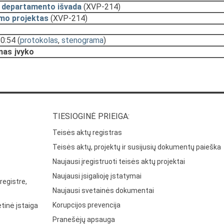
 departamento išvada
(XVP-214)
mo projektas
(XVP-214)
10:54
(
protokolas
,
stenograma
)
mas įvyko
TIESIOGINĖ PRIEIGA:
Teisės aktų registras
Teisės aktų, projektų ir susijusių dokumentų paieška
Naujausi įregistruoti teisės aktų projektai
Naujausi įsigalioję įstatymai
registre,
Naujausi svetainės dokumentai
Korupcijos prevencija
tinė įstaiga
Pranešėjų apsauga