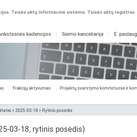
ijos
Teisės aktų informacinė sistema
Teisės aktų registras
Ankstesnės kadencijos
I
Seimo kanceliarija
I
E. paslaug
as
Frakcijų aktyvumas
Projektų svarstymo komitetuose ir komi
ltatai
>
2025-03-18
>
Rytinis posėdis
5-03-18, rytinis posėdis)