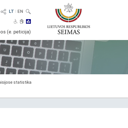
LT
I
EN
os (e. peticija)
sijose statistika