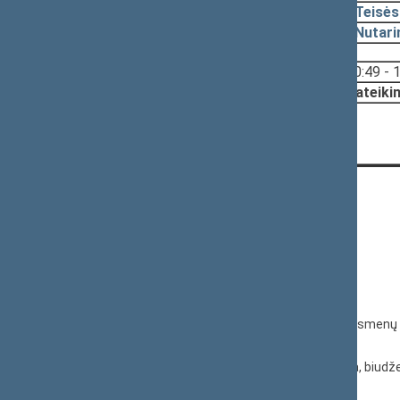
2025-03-18
Teisės
2025-03-18
Nutari
Svarstyta:
10:49 - 
Nutarta:
Pateiki
KONTAKTAI:
Gedimino pr. 53, 01109 Vilnius,
Lietuva
(0 5) 239 6060
El. p.
priim@lrs.lt
Duomenys kaupiami ir saugomi Juridinių asmenų 
kodas 188605295
© Lietuvos Respublikos Seimo kanceliarija, biudže