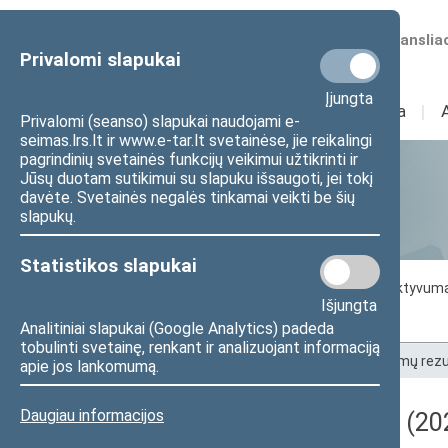
Numatomos transliac
Privalomi slapukai
Įjungta
Sudėtis
I
Veikla
I
Privalomi (seanso) slapukai naudojami e-
seimas.lrs.lt ir www.e-tar.lt svetainėse, jie reikalingi
pagrindinių svetainės funkcijų veikimui užtikrinti ir
Jūsų duotam sutikimui su slapuku išsaugoti, jei tokį
Statistika
davėte. Svetainės negalės tinkamai veikti be šių
slapukų.
Statistikos slapukai
Seimo darbo statistika
Seimo narių aktyvum
Išjungta
Seimo narių balsavimų rezultatai
Analitiniai slapukai (Google Analytics) padeda
tobulinti svetainę, renkant ir analizuojant informaciją
Pradžia
>
Statistika
>
Seimo narių balsavimų rezu
apie jos lankomumą.
Daugiau informacijos
Darbotvarkės klausimas (202