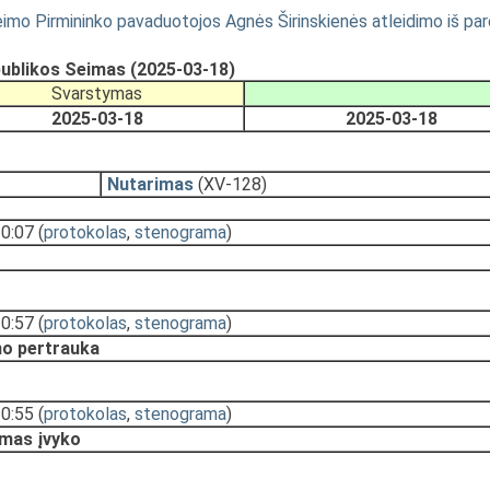
mo Pirmininko pavaduotojos Agnės Širinskienės atleidimo iš par
publikos Seimas (2025-03-18)
Svarstymas
2025-03-18
2025-03-18
Nutarimas
(XV-128)
10:07
(
protokolas
,
stenograma
)
10:57
(
protokolas
,
stenograma
)
o pertrauka
10:55
(
protokolas
,
stenograma
)
mas įvyko