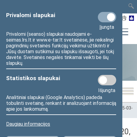
TAIS
TAR
LT
I
EN
Privalomi slapukai
Įjungta
Privalomi (seanso) slapukai naudojami e-
seimas.lrs.lt ir www.e-tar.lt svetainėse, jie reikalingi
pagrindinių svetainės funkcijų veikimui užtikrinti ir
Jūsų duotam sutikimui su slapuku išsaugoti, jei tokį
davėte. Svetainės negalės tinkamai veikti be šių
Statistika
slapukų.
Statistikos slapukai
Išjungta
Analitiniai slapukai (Google Analytics) padeda
tobulinti svetainę, renkant ir analizuojant informaciją
Pradžia
>
Statistika
>
Seimo narių balsavimų rezultatai
>
2025-03-
apie jos lankomumą.
20
>
Vakarinis posėdis
Daugiau informacijos
Darbotvarkės klausimas (2025-03-20,