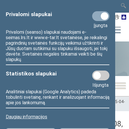
TAIS
TAR
LT
I
EN
Privalomi slapukai
Įjungta
Privalomi (seanso) slapukai naudojami e-
seimas.lrs.lt ir www.e-tar.lt svetainėse, jie reikalingi
pagrindinių svetainės funkcijų veikimui užtikrinti ir
Jūsų duotam sutikimui su slapuku išsaugoti, jei tokį
davėte. Svetainės negalės tinkamai veikti be šių
Statistika
slapukų.
Statistikos slapukai
Išjungta
Analitiniai slapukai (Google Analytics) padeda
tobulinti svetainę, renkant ir analizuojant informaciją
Pradžia
>
Statistika
>
Seimo narių balsavimų rezultatai
>
2025-04-
apie jos lankomumą.
08
>
Vakarinis posėdis
Daugiau informacijos
Darbotvarkės klausimas (2025-04-08,