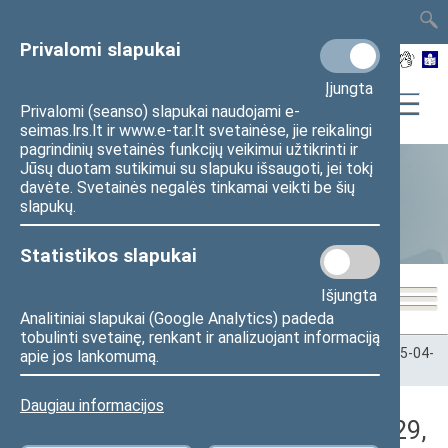
TAIS
TAR
LT
I
EN
Privalomi slapukai
Įjungta
Privalomi (seanso) slapukai naudojami e-
seimas.lrs.lt ir www.e-tar.lt svetainėse, jie reikalingi
pagrindinių svetainės funkcijų veikimui užtikrinti ir
Jūsų duotam sutikimui su slapuku išsaugoti, jei tokį
davėte. Svetainės negalės tinkamai veikti be šių
Statistika
slapukų.
Statistikos slapukai
Išjungta
Analitiniai slapukai (Google Analytics) padeda
tobulinti svetainę, renkant ir analizuojant informaciją
Pradžia
>
Statistika
>
Seimo narių balsavimų rezultatai
>
2025-04-
apie jos lankomumą.
29
>
Rytinis posėdis
Daugiau informacijos
Darbotvarkės klausimas (2025-04-29,