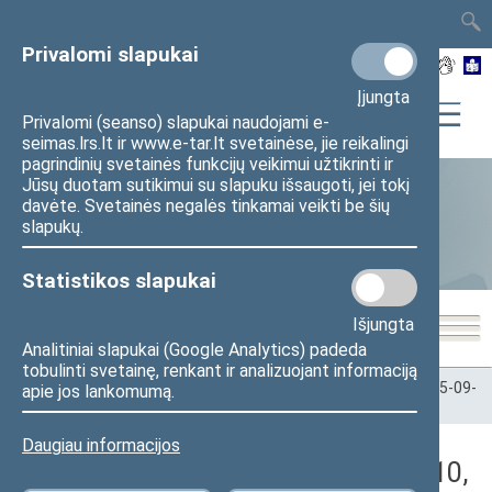
TAIS
TAR
LT
I
EN
Privalomi slapukai
Įjungta
Privalomi (seanso) slapukai naudojami e-
seimas.lrs.lt ir www.e-tar.lt svetainėse, jie reikalingi
pagrindinių svetainės funkcijų veikimui užtikrinti ir
Jūsų duotam sutikimui su slapuku išsaugoti, jei tokį
davėte. Svetainės negalės tinkamai veikti be šių
Statistika
slapukų.
Statistikos slapukai
Išjungta
Analitiniai slapukai (Google Analytics) padeda
tobulinti svetainę, renkant ir analizuojant informaciją
Pradžia
>
Statistika
>
Seimo narių balsavimų rezultatai
>
2025-09-
apie jos lankomumą.
10
>
Vakarinis posėdis
Daugiau informacijos
Darbotvarkės klausimas (2025-09-10,