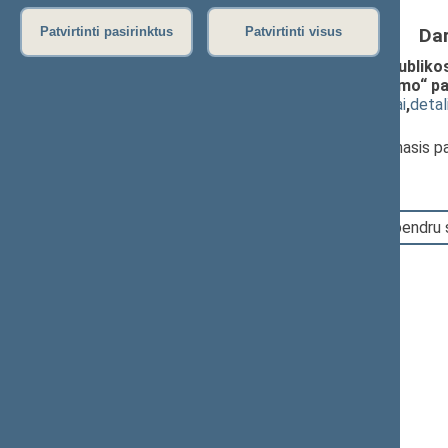
Da
Patvirtinti pasirinktus
Patvirtinti visus
Seimo nutarimo „Dėl Lietuvos Respublikos
Respublikos Seimo komisijų sudarymo“ pa
(
dokumento tekstas
,
susiję dokumentai
,
detal
Pranešėjas(-ai):
Juozas Olekas
, Seimo Pirmininko pirmasis 
16:26:32
Įvyko balsavimas. Pritarta bendru