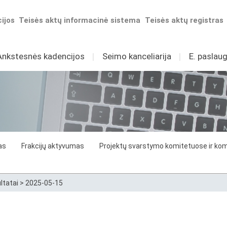
ijos
Teisės aktų informacinė sistema
Teisės aktų registras
Ankstesnės kadencijos
I
Seimo kanceliarija
I
E. paslaug
as
Frakcijų aktyvumas
Projektų svarstymo komitetuose ir komi
ltatai
>
2025-05-15