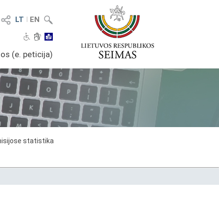
LT
I
EN
os (e. peticija)
sijose statistika