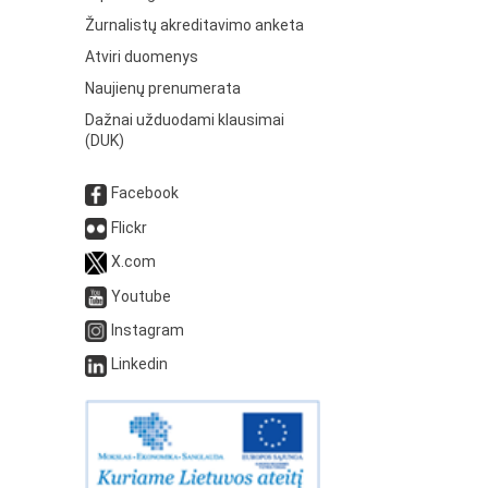
Žurnalistų akreditavimo anketa
Atviri duomenys
Naujienų prenumerata
Dažnai užduodami klausimai
(DUK)
Facebook
Flickr
X.com
Youtube
Instagram
Linkedin