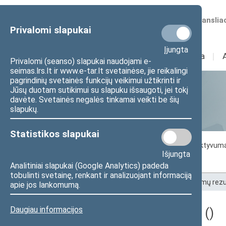
Numatomos transliac
Privalomi slapukai
Įjungta
Sudėtis
I
Veikla
I
Privalomi (seanso) slapukai naudojami e-
seimas.lrs.lt ir www.e-tar.lt svetainėse, jie reikalingi
pagrindinių svetainės funkcijų veikimui užtikrinti ir
Jūsų duotam sutikimui su slapuku išsaugoti, jei tokį
Statistika
davėte. Svetainės negalės tinkamai veikti be šių
slapukų.
Statistikos slapukai
Seimo darbo statistika
Seimo narių aktyvum
Išjungta
Seimo narių balsavimų rezultatai
Analitiniai slapukai (Google Analytics) padeda
tobulinti svetainę, renkant ir analizuojant informaciją
Pradžia
>
Statistika
>
Seimo narių balsavimų rezu
apie jos lankomumą.
Daugiau informacijos
Darbotvarkės klausimas ()