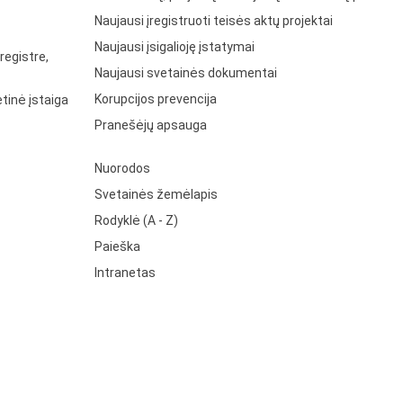
Naujausi įregistruoti teisės aktų projektai
Naujausi įsigalioję įstatymai
registre,
Naujausi svetainės dokumentai
Korupcijos prevencija
tinė įstaiga
Pranešėjų apsauga
Nuorodos
Svetainės žemėlapis
Rodyklė (A - Z)
Paieška
Intranetas