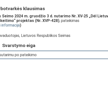
rbotvarkės klausimas
 Seimo 2024 m. gruodžio 3 d. nutarimo Nr. XV-25 „Dėl Lietu
keitimo“ projektas (Nr. XVP-428)
; pateikimas
i informacija
)
pavaduotojas, Lietuvos Respublikos Seimas
Svarstymo eiga
 sutarimu po pateikimo