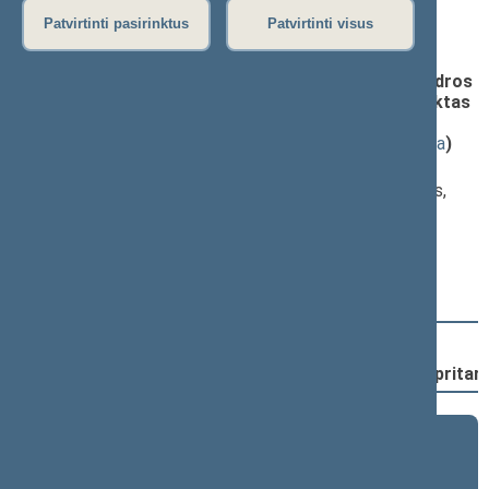
Patvirtinti pasirinktus
Patvirtinti visus
Darbotvarkės klausimas
Įstatymo „Dėl Europos Tarybos konvencijos dėl bendros
kino filmų gamybos (pataisytos) ratifikavimo“ projektas
(Nr. XIIIP-1535(2))
; priėmimas
(
dokumento tekstas
,
susiję dokumentai
,
detali informacija
)
Pranešėjas(-ai):
Vytautas Kernagis
, Komiteto narys, Kultūros komitetas,
Lietuvos Respublikos Seimas,
Mindaugas Puidokas
, Komiteto narys, Užsienio reikalų
komitetas, Lietuvos Respublikos Seimas
Svarstymo eiga
10:40:03
Įvyko
registracija
(užsiregistravo
82
)
10:40:03
Įvyko
balsavimas
dėl šio įstatymo priėmimo;
pritar
2024–2028 metų kadencija
5 eilinė (2026-09-10 – ...)