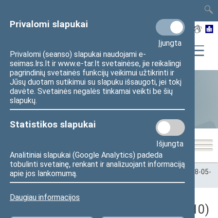
TAIS
TAR
LT
I
EN
Privalomi slapukai
Įjungta
Privalomi (seanso) slapukai naudojami e-
seimas.lrs.lt ir www.e-tar.lt svetainėse, jie reikalingi
pagrindinių svetainės funkcijų veikimui užtikrinti ir
Jūsų duotam sutikimui su slapuku išsaugoti, jei tokį
davėte. Svetainės negalės tinkamai veikti be šių
Statistika
slapukų.
Statistikos slapukai
Išjungta
Analitiniai slapukai (Google Analytics) padeda
tobulinti svetainę, renkant ir analizuojant informaciją
Pradžia
>
Statistika
>
Seimo narių balsavimų rezultatai
>
2018-05-
apie jos lankomumą.
10
Daugiau informacijos
Darbotvarkės klausimas (2018-05-10)