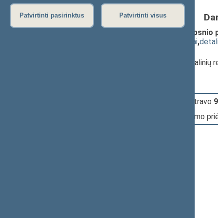
Da
Patvirtinti pasirinktus
Patvirtinti visus
Teismų įstatymo Nr. I-480 101 straipsnio 
(
dokumento tekstas
,
susiję dokumentai
,
detal
Pranešėjas(-ai):
Jonas Varkalys
, Komiteto narys, Socialinių 
17:46:15
Įvyko
registracija
(užsiregistravo
9
17:46:15
Įvyko
balsavimas
dėl įstatymo pr