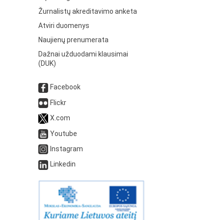
Žurnalistų akreditavimo anketa
Atviri duomenys
Naujienų prenumerata
Dažnai užduodami klausimai
(DUK)
Facebook
Flickr
X.com
Youtube
Instagram
Linkedin