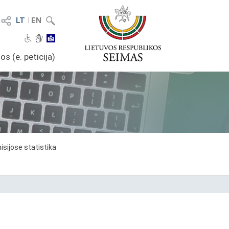
LT
I
EN
os (e. peticija)
sijose statistika