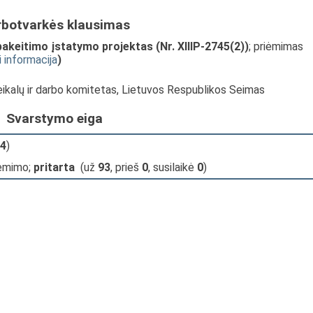
rbotvarkės klausimas
pakeitimo įstatymo projektas (Nr. XIIIP-2745(2))
; priėmimas
i informacija
)
reikalų ir darbo komitetas, Lietuvos Respublikos Seimas
Svarstymo eiga
4
)
iėmimo;
pritarta
(už
93
, prieš
0
, susilaikė
0
)