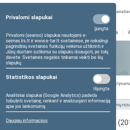
Numatomos transliac
Privalomi slapukai
Įjungta
Sudėtis
I
Veikla
I
Privalomi (seanso) slapukai naudojami e-
seimas.lrs.lt ir www.e-tar.lt svetainėse, jie reikalingi
pagrindinių svetainės funkcijų veikimui užtikrinti ir
Jūsų duotam sutikimui su slapuku išsaugoti, jei tokį
Statistika
davėte. Svetainės negalės tinkamai veikti be šių
slapukų.
Statistikos slapukai
Seimo darbo statistika
Seimo narių aktyvum
Išjungta
Seimo narių balsavimų rezultatai
Analitiniai slapukai (Google Analytics) padeda
tobulinti svetainę, renkant ir analizuojant informaciją
Pradžia
>
Statistika
>
Seimo narių balsavimų rezu
apie jos lankomumą.
Daugiau informacijos
Darbotvarkės klausimas (20