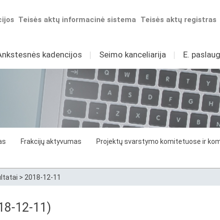
ijos
Teisės aktų informacinė sistema
Teisės aktų registras
Ankstesnės kadencijos
I
Seimo kanceliarija
I
E. paslaug
as
Frakcijų aktyvumas
Projektų svarstymo komitetuose ir komi
ltatai
>
2018-12-11
18-12-11)