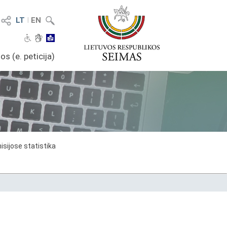
LT
I
EN
os (e. peticija)
sijose statistika