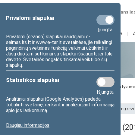
Numatomos transliac
Privalomi slapukai
Įjungta
Sudėtis
I
Veikla
I
Privalomi (seanso) slapukai naudojami e-
seimas.lrs.lt ir www.e-tar.lt svetainėse, jie reikalingi
pagrindinių svetainės funkcijų veikimui užtikrinti ir
Jūsų duotam sutikimui su slapuku išsaugoti, jei tokį
Statistika
davėte. Svetainės negalės tinkamai veikti be šių
slapukų.
Statistikos slapukai
Seimo darbo statistika
Seimo narių aktyvum
Išjungta
Seimo narių balsavimų rezultatai
Analitiniai slapukai (Google Analytics) padeda
tobulinti svetainę, renkant ir analizuojant informaciją
Pradžia
>
Statistika
>
Seimo narių balsavimų rezu
apie jos lankomumą.
Daugiau informacijos
Darbotvarkės klausimas (20