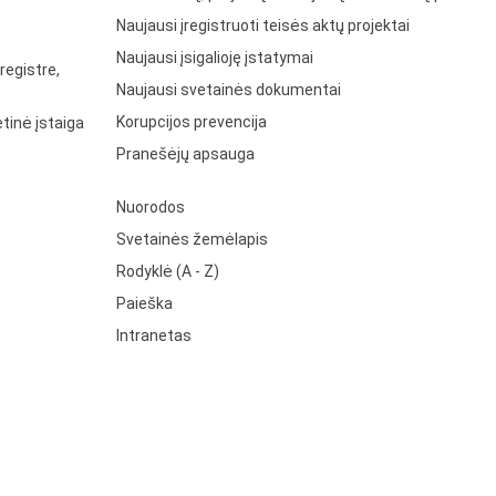
Naujausi įregistruoti teisės aktų projektai
Naujausi įsigalioję įstatymai
registre,
Naujausi svetainės dokumentai
Korupcijos prevencija
tinė įstaiga
Pranešėjų apsauga
Nuorodos
Svetainės žemėlapis
Rodyklė (A - Z)
Paieška
Intranetas