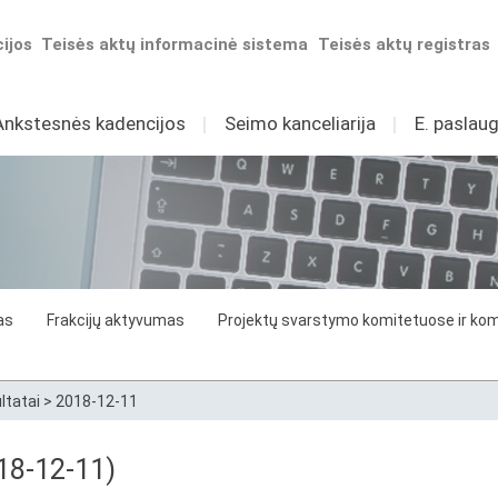
ijos
Teisės aktų informacinė sistema
Teisės aktų registras
Ankstesnės kadencijos
I
Seimo kanceliarija
I
E. paslaug
as
Frakcijų aktyvumas
Projektų svarstymo komitetuose ir komi
ltatai
>
2018-12-11
18-12-11)