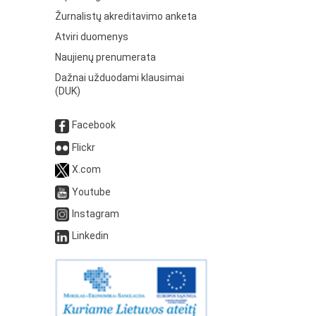
Žurnalistų akreditavimo anketa
Atviri duomenys
Naujienų prenumerata
Dažnai užduodami klausimai
(DUK)
Facebook
Flickr
X.com
Youtube
Instagram
Linkedin