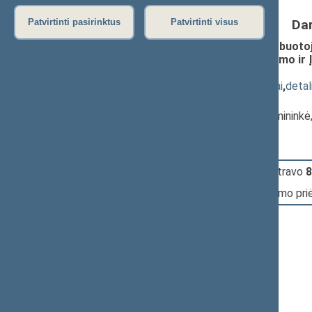
Da
Patvirtinti pasirinktus
Patvirtinti visus
Valstybės ir savivaldybių įstaigų darbuot
straipsnio, 1, 2, 3, 4, 5 priedų pakeitimo i
XIIIP-2491(3))
; priėmimas
(
dokumento tekstas
,
susiję dokumentai
,
detal
Pranešėjas(-ai):
Rimantė Šalaševičiūtė
, Komiteto pirmininkė
17:49:51
Įvyko
registracija
(užsiregistravo
8
17:49:51
Įvyko
balsavimas
dėl įstatymo pr