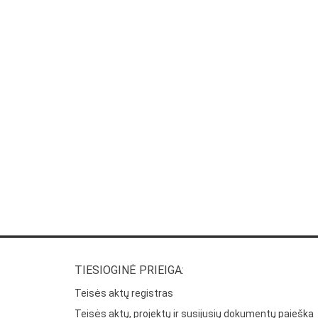
TIESIOGINĖ PRIEIGA:
Teisės aktų registras
Teisės aktų, projektų ir susijusių dokumentų paieška