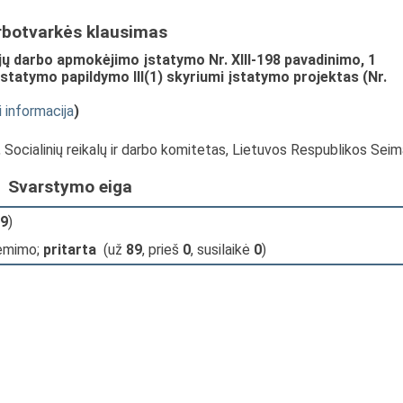
rbotvarkės klausimas
ojų darbo apmokėjimo įstatymo Nr. XIII-198 pavadinimo, 1
r Įstatymo papildymo III(1) skyriumi įstatymo projektas (Nr.
i informacija
)
, Socialinių reikalų ir darbo komitetas, Lietuvos Respublikos Sei
Svarstymo eiga
9
)
iėmimo;
pritarta
(už
89
, prieš
0
, susilaikė
0
)