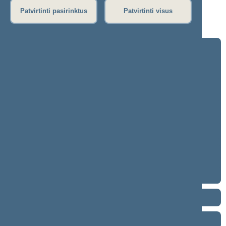
Patvirtinti pasirinktus
Patvirtinti visus
Klausimas nebuvo svarstytas.
2024–2028 metų kadencija
5 eilinė (2026-09-10 – ...)
4 eilinė (2026-03-10 – 2026-07-14)
3 eilinė (2025-09-10 – 2025-12-23)
neeilinė (2025-08-21 – 2025-08-26)
2 eilinė (2025-03-10 – 2025-06-30)
1 eilinė (2024-11-14 – 2025-01-14)
2020–2024 metų kadencija
2016–2020 metų kadencija