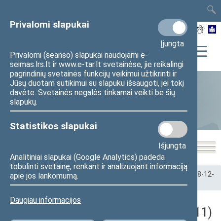
TAIS
TAR
LT
I
EN
Privalomi slapukai
Įjungta
Privalomi (seanso) slapukai naudojami e-
seimas.lrs.lt ir www.e-tar.lt svetainėse, jie reikalingi
pagrindinių svetainės funkcijų veikimui užtikrinti ir
Jūsų duotam sutikimui su slapuku išsaugoti, jei tokį
davėte. Svetainės negalės tinkamai veikti be šių
Statistika
slapukų.
Statistikos slapukai
Išjungta
Analitiniai slapukai (Google Analytics) padeda
tobulinti svetainę, renkant ir analizuojant informaciją
Pradžia
>
Statistika
>
Seimo narių balsavimų rezultatai
>
2018-12-
apie jos lankomumą.
11
Daugiau informacijos
Darbotvarkės klausimas (2018-12-11)