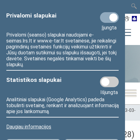
TAIS
TAR
LT
I
EN
Privalomi slapukai
Įjungta
Privalomi (seanso) slapukai naudojami e-
seimas.lrs.lt ir www.e-tar.lt svetainėse, jie reikalingi
pagrindinių svetainės funkcijų veikimui užtikrinti ir
Jūsų duotam sutikimui su slapuku išsaugoti, jei tokį
davėte. Svetainės negalės tinkamai veikti be šių
Statistika
slapukų.
Statistikos slapukai
Išjungta
Analitiniai slapukai (Google Analytics) padeda
tobulinti svetainę, renkant ir analizuojant informaciją
Pradžia
>
Statistika
>
Seimo narių balsavimų rezultatai
>
2023-03-
apie jos lankomumą.
28
Daugiau informacijos
Darbotvarkės klausimas (2023-03-28)