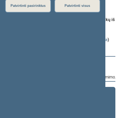
Patvirtinti pasirinktus
Patvirtinti visus
Darbotvarkės klausimas
Seimo nutarimo „Dėl pritarimo atleisti Žydrūną Bartkų iš
Lietuvos Respublikos specialiųjų tyrimų tarnybos
direktoriaus pareigų“ projektas (Nr. XIVP-2565)
;
priėmimas
(
dokumento tekstas
,
susiję dokumentai
,
detali informacija
)
Svarstymo eiga
15:32:26
Kalbėjo
Vytautas Bakas
15:34:30
Įvyko
registracija
(užsiregistravo
122
)
15:34:30
Įvyko
balsavimas
dėl šio Seimo nutarimo priėmimo;
2024–2028 metų kadencija
5 eilinė (2026-09-10 – ...)
4 eilinė (2026-03-10 – 2026-07-14)