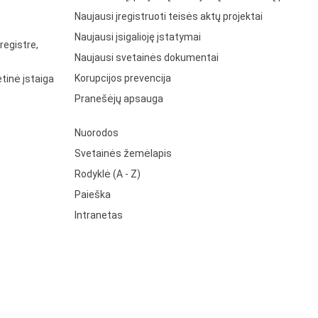
Naujausi įregistruoti teisės aktų projektai
Naujausi įsigalioję įstatymai
registre,
Naujausi svetainės dokumentai
Korupcijos prevencija
tinė įstaiga
Pranešėjų apsauga
Nuorodos
Svetainės žemėlapis
Rodyklė (A - Z)
Paieška
Intranetas