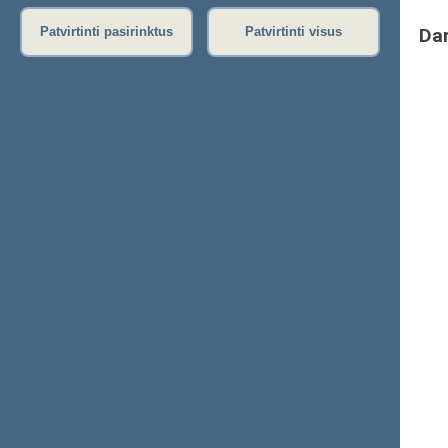
Da
Patvirtinti pasirinktus
Patvirtinti visus
Seimo narių pareiškimai