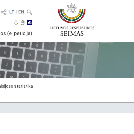
LT
I
EN
os (e. peticija)
sijose statistika