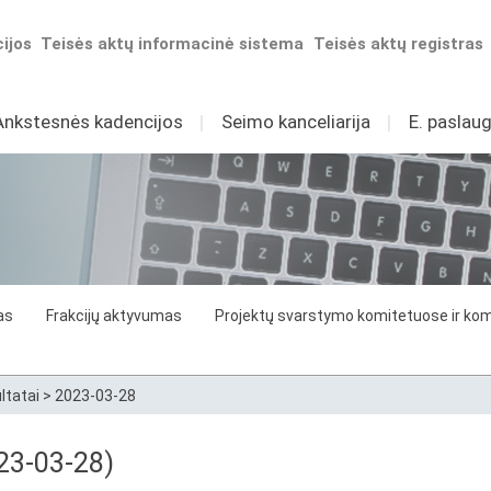
ijos
Teisės aktų informacinė sistema
Teisės aktų registras
Ankstesnės kadencijos
I
Seimo kanceliarija
I
E. paslaug
as
Frakcijų aktyvumas
Projektų svarstymo komitetuose ir komi
ltatai
>
2023-03-28
23-03-28)