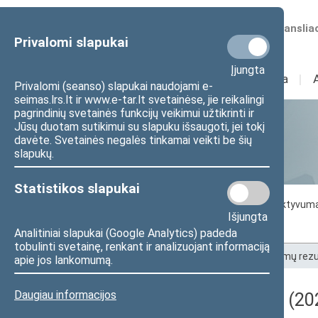
Numatomos transliac
Privalomi slapukai
Įjungta
Sudėtis
I
Veikla
I
Privalomi (seanso) slapukai naudojami e-
seimas.lrs.lt ir www.e-tar.lt svetainėse, jie reikalingi
pagrindinių svetainės funkcijų veikimui užtikrinti ir
Jūsų duotam sutikimui su slapuku išsaugoti, jei tokį
Statistika
davėte. Svetainės negalės tinkamai veikti be šių
slapukų.
Statistikos slapukai
Seimo darbo statistika
Seimo narių aktyvum
Išjungta
Seimo narių balsavimų rezultatai
Analitiniai slapukai (Google Analytics) padeda
tobulinti svetainę, renkant ir analizuojant informaciją
Pradžia
>
Statistika
>
Seimo narių balsavimų rezu
apie jos lankomumą.
Daugiau informacijos
Darbotvarkės klausimas (20