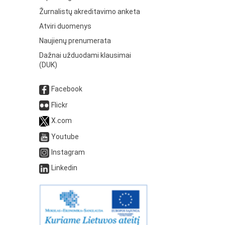
Žurnalistų akreditavimo anketa
Atviri duomenys
Naujienų prenumerata
Dažnai užduodami klausimai
(DUK)
Facebook
Flickr
X.com
Youtube
Instagram
Linkedin