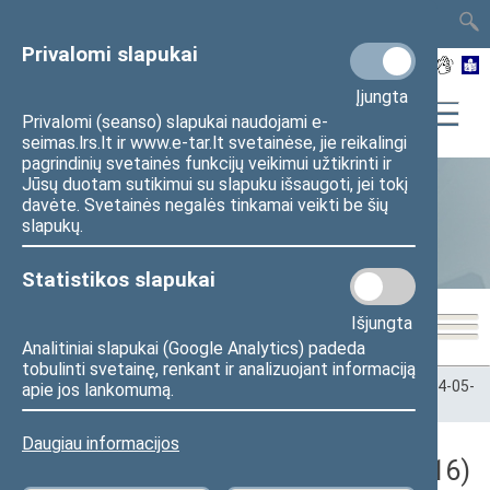
TAIS
TAR
LT
I
EN
Privalomi slapukai
Įjungta
Privalomi (seanso) slapukai naudojami e-
seimas.lrs.lt ir www.e-tar.lt svetainėse, jie reikalingi
pagrindinių svetainės funkcijų veikimui užtikrinti ir
Jūsų duotam sutikimui su slapuku išsaugoti, jei tokį
davėte. Svetainės negalės tinkamai veikti be šių
Statistika
slapukų.
Statistikos slapukai
Išjungta
Analitiniai slapukai (Google Analytics) padeda
tobulinti svetainę, renkant ir analizuojant informaciją
Pradžia
>
Statistika
>
Seimo narių balsavimų rezultatai
>
2024-05-
apie jos lankomumą.
16
Daugiau informacijos
Darbotvarkės klausimas (2024-05-16)