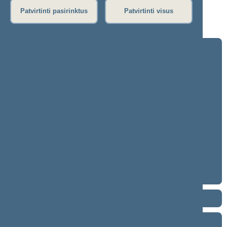
Patvirtinti pasirinktus
Patvirtinti visus
Klausimas nebuvo svarstytas.
2024–2028 metų kadencija
5 eilinė (2026-09-10 – ...)
4 eilinė (2026-03-10 – 2026-07-14)
3 eilinė (2025-09-10 – 2025-12-23)
neeilinė (2025-08-21 – 2025-08-26)
2 eilinė (2025-03-10 – 2025-06-30)
1 eilinė (2024-11-14 – 2025-01-14)
2020–2024 metų kadencija
2016–2020 metų kadencija