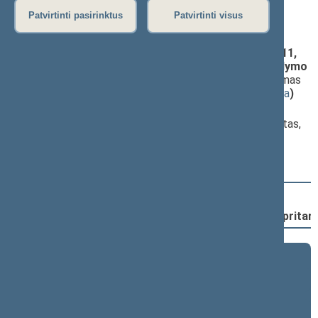
Patvirtinti pasirinktus
Patvirtinti visus
Darbotvarkės klausimas
Technologijų ir inovacijų įstatymo Nr. XIII-1414 1, 2, 11,
13, 14, 17, 21 straipsnių pakeitimo ir Įstatymo papildymo
priedu įstatymo projektas (Nr. XIVP-4234(2))
; priėmimas
(
dokumento tekstas
,
susiję dokumentai
,
detali informacija
)
Pranešėjas(-ai):
Robertas Kaunas
, Komiteto narys, Ekonomikos komitetas,
Lietuvos Respublikos Seimas
Svarstymo eiga
11:22:59
Įvyko
registracija
(užsiregistravo
114
)
11:22:59
Įvyko
balsavimas
dėl šio įstatymo priėmimo;
pritar
2024–2028 metų kadencija
5 eilinė (2026-09-10 – ...)
4 eilinė (2026-03-10 – 2026-07-14)