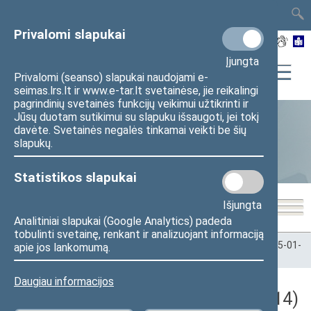
TAIS
TAR
LT
I
EN
Privalomi slapukai
Įjungta
Privalomi (seanso) slapukai naudojami e-
seimas.lrs.lt ir www.e-tar.lt svetainėse, jie reikalingi
pagrindinių svetainės funkcijų veikimui užtikrinti ir
Jūsų duotam sutikimui su slapuku išsaugoti, jei tokį
davėte. Svetainės negalės tinkamai veikti be šių
Statistika
slapukų.
Statistikos slapukai
Išjungta
Analitiniai slapukai (Google Analytics) padeda
tobulinti svetainę, renkant ir analizuojant informaciją
Pradžia
>
Statistika
>
Seimo narių balsavimų rezultatai
>
2025-01-
apie jos lankomumą.
14
Daugiau informacijos
Darbotvarkės klausimas (2025-01-14)