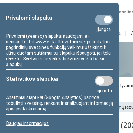
Numatomos transliac
Privalomi slapukai
Įjungta
Sudėtis
I
Veikla
I
Privalomi (seanso) slapukai naudojami e-
seimas.lrs.lt ir www.e-tar.lt svetainėse, jie reikalingi
pagrindinių svetainės funkcijų veikimui užtikrinti ir
Jūsų duotam sutikimui su slapuku išsaugoti, jei tokį
Statistika
davėte. Svetainės negalės tinkamai veikti be šių
slapukų.
Statistikos slapukai
Seimo darbo statistika
Seimo narių aktyvum
Išjungta
Seimo narių balsavimų rezultatai
Analitiniai slapukai (Google Analytics) padeda
tobulinti svetainę, renkant ir analizuojant informaciją
Pradžia
>
Statistika
>
Seimo narių balsavimų rezu
apie jos lankomumą.
Daugiau informacijos
Darbotvarkės klausimas (20