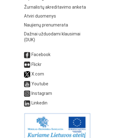
Žurnalistų akreditavimo anketa
Atviri duomenys
Naujienų prenumerata
Dažnai užduodami klausimai
(DUK)
Facebook
Flickr
X.com
Youtube
Instagram
Linkedin