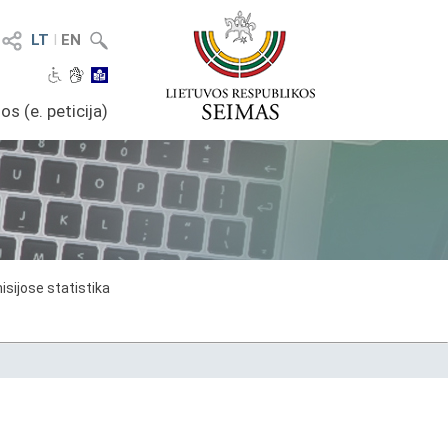
LT
I
EN
os (e. peticija)
sijose statistika