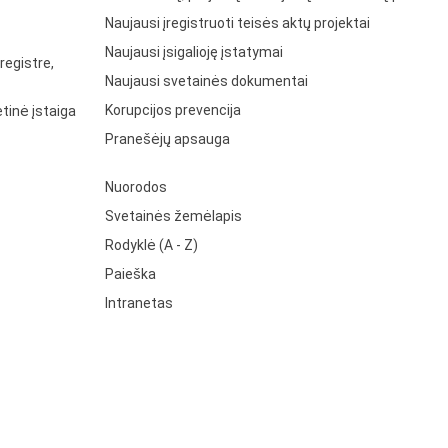
Naujausi įregistruoti teisės aktų projektai
Naujausi įsigalioję įstatymai
registre,
Naujausi svetainės dokumentai
Korupcijos prevencija
tinė įstaiga
Pranešėjų apsauga
Nuorodos
Svetainės žemėlapis
Rodyklė (A - Z)
Paieška
Intranetas