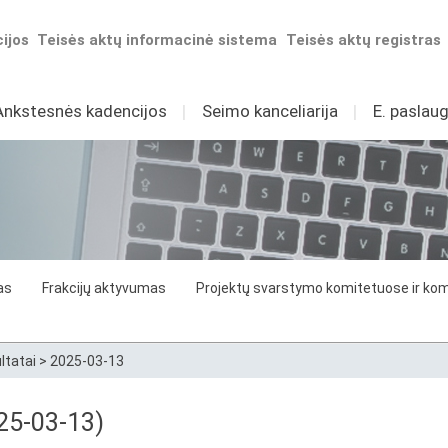
ijos
Teisės aktų informacinė sistema
Teisės aktų registras
Ankstesnės kadencijos
I
Seimo kanceliarija
I
E. paslaug
as
Frakcijų aktyvumas
Projektų svarstymo komitetuose ir komi
ltatai
>
2025-03-13
25-03-13)