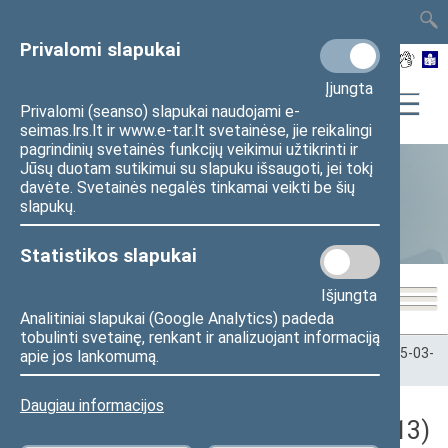
TAIS
TAR
LT
I
EN
Privalomi slapukai
Įjungta
Privalomi (seanso) slapukai naudojami e-
seimas.lrs.lt ir www.e-tar.lt svetainėse, jie reikalingi
pagrindinių svetainės funkcijų veikimui užtikrinti ir
Jūsų duotam sutikimui su slapuku išsaugoti, jei tokį
davėte. Svetainės negalės tinkamai veikti be šių
Statistika
slapukų.
Statistikos slapukai
Išjungta
Analitiniai slapukai (Google Analytics) padeda
tobulinti svetainę, renkant ir analizuojant informaciją
Pradžia
>
Statistika
>
Seimo narių balsavimų rezultatai
>
2025-03-
apie jos lankomumą.
13
Daugiau informacijos
Darbotvarkės klausimas (2025-03-13)