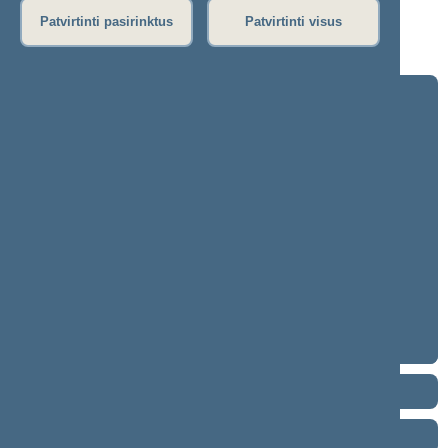
Patvirtinti pasirinktus
Patvirtinti visus
Klausimas nebuvo svarstytas.
2024–2028 metų kadencija
5 eilinė (2026-09-10 – ...)
4 eilinė (2026-03-10 – 2026-07-14)
3 eilinė (2025-09-10 – 2025-12-23)
neeilinė (2025-08-21 – 2025-08-26)
2 eilinė (2025-03-10 – 2025-06-30)
1 eilinė (2024-11-14 – 2025-01-14)
2020–2024 metų kadencija
2016–2020 metų kadencija