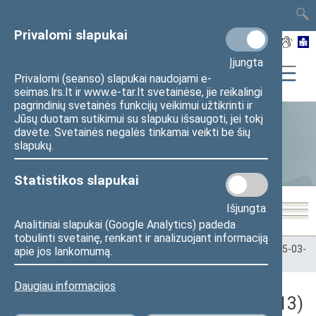
TAIS
TAR
LT
I
EN
Privalomi slapukai
Įjungta
Privalomi (seanso) slapukai naudojami e-
seimas.lrs.lt ir www.e-tar.lt svetainėse, jie reikalingi
pagrindinių svetainės funkcijų veikimui užtikrinti ir
Jūsų duotam sutikimui su slapuku išsaugoti, jei tokį
davėte. Svetainės negalės tinkamai veikti be šių
Statistika
slapukų.
Statistikos slapukai
Išjungta
Analitiniai slapukai (Google Analytics) padeda
tobulinti svetainę, renkant ir analizuojant informaciją
Pradžia
>
Statistika
>
Seimo narių balsavimų rezultatai
>
2025-03-
apie jos lankomumą.
13
Daugiau informacijos
Darbotvarkės klausimas (2025-03-13)