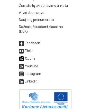
Žurnalistų akreditavimo anketa
Atviri duomenys
Naujienų prenumerata
Dažnai užduodami klausimai
(DUK)
Facebook
Flickr
X.com
Youtube
Instagram
Linkedin