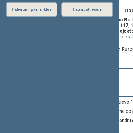
Da
Patvirtinti pasirinktus
Patvirtinti visus
Pridėtinės vertės mokesčio įstatymo Nr. IX-7
83, 84, 85, 88-1, 89-1, 92, 97, 98, 106, 117
74-1 ir 88-3 straipsniais įstatymo projekt
(
dokumento tekstas
,
susiję dokumentai
,
detal
Pranešėjas(-ai):
Rimantas Šadžius
, Ministras, Lietuvos Respu
14:39:39
Kalbėjo
Eimantas Kirkutis
14:42:43
Kalbėjo
Artūras Zuokas
14:45:34
Kalbėjo
Andrius Bagdonas
15:27:49
Įvyko
registracija
(užsiregistravo
1
15:27:49
Įvyko
balsavimas
dėl pritarimo po
15:27:50
Įvyko balsavimas. Pritarta bendru 
tvarką