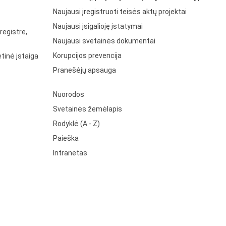
Naujausi įregistruoti teisės aktų projektai
Naujausi įsigalioję įstatymai
registre,
Naujausi svetainės dokumentai
Korupcijos prevencija
tinė įstaiga
Pranešėjų apsauga
Nuorodos
Svetainės žemėlapis
Rodyklė (A - Z)
Paieška
Intranetas