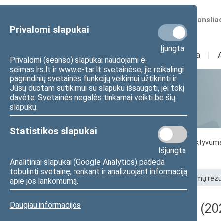
Numatomos transliac
Privalomi slapukai
Įjungta
Sudėtis
I
Veikla
I
Privalomi (seanso) slapukai naudojami e-
seimas.lrs.lt ir www.e-tar.lt svetainėse, jie reikalingi
pagrindinių svetainės funkcijų veikimui užtikrinti ir
Jūsų duotam sutikimui su slapuku išsaugoti, jei tokį
Statistika
davėte. Svetainės negalės tinkamai veikti be šių
slapukų.
Statistikos slapukai
Seimo darbo statistika
Seimo narių aktyvum
Išjungta
Seimo narių balsavimų rezultatai
Analitiniai slapukai (Google Analytics) padeda
tobulinti svetainę, renkant ir analizuojant informaciją
Pradžia
>
Statistika
>
Seimo narių balsavimų rezu
apie jos lankomumą.
Daugiau informacijos
Darbotvarkės klausimas (20