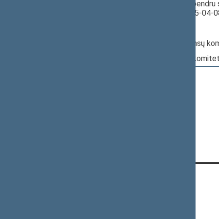
15:27:51
Įvyko balsavimas. Pritarta bendru 
Seimo posėdyje datą - 2025-04-0
Nr. XVP-120:
Pagrindinis: Biudžeto ir finansų ko
Papildomas: Kaimo reikalų komite
KONTAKTAI:
Gedimino pr. 53, 01109 Vilnius,
Lietuva