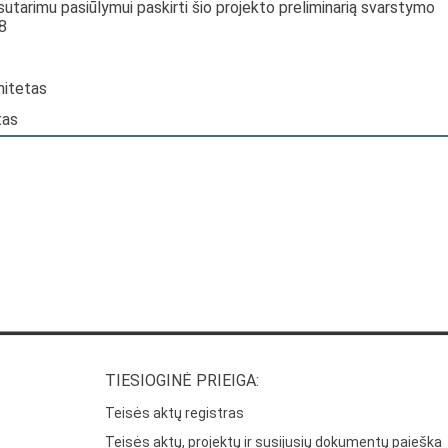
sutarimu pasiūlymui paskirti šio projekto preliminarią svarstymo
8
mitetas
tas
TIESIOGINĖ PRIEIGA:
Teisės aktų registras
Teisės aktų, projektų ir susijusių dokumentų paieška