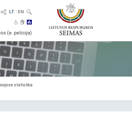
LT
I
EN
os (e. peticija)
sijose statistika