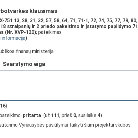
rbotvarkės klausimas
51 13, 28, 31, 32, 57, 58, 64, 71, 71-1, 72, 74, 75, 77, 79, 80,
, 118 straipsnių ir 2 priedo pakeitimo ir Įstatymo papildymo 71
as (Nr. XVP-120)
; pateikimas
i informacija
)
blikos finansų ministerija
Svarstymo eiga
16
)
 pateikimo;
pritarta
(už
111
, prieš
0
, susilaikė
4
)
sutarimu Vyriausybės pasiūlymui taikyti šiam projektui skubos