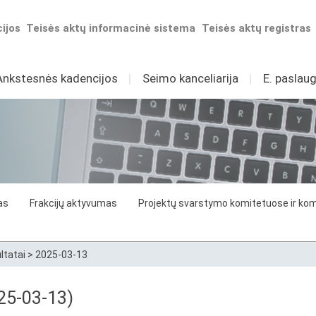
ijos
Teisės aktų informacinė sistema
Teisės aktų registras
Ankstesnės kadencijos
I
Seimo kanceliarija
I
E. paslaug
as
Frakcijų aktyvumas
Projektų svarstymo komitetuose ir komi
ltatai
>
2025-03-13
25-03-13)