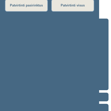
Patvirtinti pasirinktus
Patvirtinti visus
Klausimas nebuvo svarstytas.
2024–2028 metų kadencija
5 eilinė (2026-09-10 – ...)
4 eilinė (2026-03-10 – 2026-07-14)
3 eilinė (2025-09-10 – 2025-12-23)
neeilinė (2025-08-21 – 2025-08-26)
2 eilinė (2025-03-10 – 2025-06-30)
1 eilinė (2024-11-14 – 2025-01-14)
2020–2024 metų kadencija
2016–2020 metų kadencija