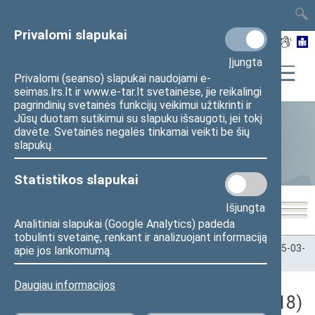
TAIS
TAR
LT
I
EN
Privalomi slapukai
Įjungta
Privalomi (seanso) slapukai naudojami e-
seimas.lrs.lt ir www.e-tar.lt svetainėse, jie reikalingi
pagrindinių svetainės funkcijų veikimui užtikrinti ir
Jūsų duotam sutikimui su slapuku išsaugoti, jei tokį
davėte. Svetainės negalės tinkamai veikti be šių
Statistika
slapukų.
Statistikos slapukai
Išjungta
Analitiniai slapukai (Google Analytics) padeda
tobulinti svetainę, renkant ir analizuojant informaciją
Pradžia
>
Statistika
>
Seimo narių balsavimų rezultatai
>
2025-03-
apie jos lankomumą.
18
Daugiau informacijos
Darbotvarkės klausimas (2025-03-18)