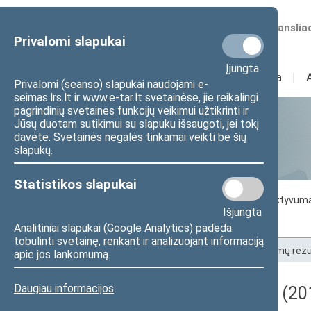
Numatomos transliac
Privalomi slapukai
Įjungta
Sudėtis
I
Veikla
I
Privalomi (seanso) slapukai naudojami e-
seimas.lrs.lt ir www.e-tar.lt svetainėse, jie reikalingi
pagrindinių svetainės funkcijų veikimui užtikrinti ir
Jūsų duotam sutikimui su slapuku išsaugoti, jei tokį
Statistika
davėte. Svetainės negalės tinkamai veikti be šių
slapukų.
Statistikos slapukai
Seimo darbo statistika
Seimo narių aktyvum
Išjungta
Seimo narių balsavimų rezultatai
Analitiniai slapukai (Google Analytics) padeda
tobulinti svetainę, renkant ir analizuojant informaciją
Pradžia
>
Statistika
>
Seimo narių balsavimų rezu
apie jos lankomumą.
Daugiau informacijos
Darbotvarkės klausimas (2011