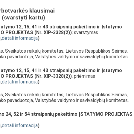
rbotvarkės klausimai
(svarstyti kartu)
tymo 12, 15, 41 ir 43 straipsnių pakeitimo ir Įstatymo
MO PROJEKTAS (Nr. XIP-3328(2))
; svarstymas
i
,
detali informacija
)
as, Sveikatos reikalų komitetas, Lietuvos Respublikos Seimas,
nko pavaduotoja, Valstybės valdymo ir savivaldybių komitetas,
tymo 12, 15, 41 ir 43 straipsnių pakeitimo ir Įstatymo
MO PROJEKTAS (Nr. XIP-3328(2))
; priėmimas
i
,
detali informacija
)
as, Sveikatos reikalų komitetas, Lietuvos Respublikos Seimas,
nko pavaduotoja, Valstybės valdymo ir savivaldybių komitetas,
ymo 24, 52 ir 54 straipsnių pakeitimo ĮSTATYMO PROJEKTAS
i
,
detali informacija
)