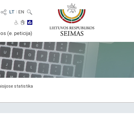
LT
I
EN
os (e. peticija)
sijose statistika