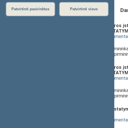
Da
Patvirtinti pasirinktus
Patvirtinti visus
visuomenės sveikatos priežiūros įsta
papildymo 15(1) straipsniu ĮSTATY
(
dokumento tekstas
,
susiję dokumenta
Pranešėjas(-ai):
Antanas Matulas
, Komiteto pirminink
Milda Petrauskienė
, Komiteto pirmini
Lietuvos Respublikos Seimas
visuomenės sveikatos priežiūros įsta
papildymo 15(1) straipsniu ĮSTATY
(
dokumento tekstas
,
susiję dokumenta
Pranešėjas(-ai):
Antanas Matulas
, Komiteto pirminink
Milda Petrauskienė
, Komiteto pirmini
Lietuvos Respublikos Seimas
Sveikatos priežiūros įstaigų įstat
(Nr. XIP-3329(2))
; svarstymas
(
dokumento tekstas
,
susiję dokumenta
Pranešėjas(-ai):