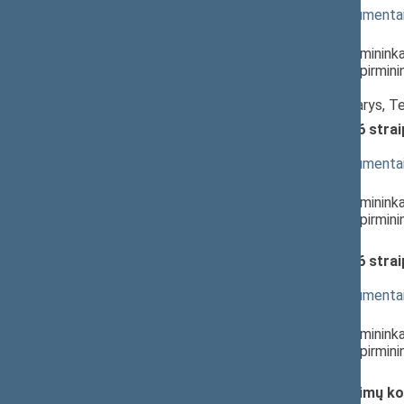
(
dokumento tekstas
,
susiję dokumenta
Pranešėjas(-ai):
Antanas Matulas
, Komiteto pirminink
Milda Petrauskienė
, Komiteto pirmini
Lietuvos Respublikos Seimas,
Raimondas Šukys
, Komiteto narys, T
Tabako kontrolės įstatymo 26 stra
svarstymas
(
dokumento tekstas
,
susiję dokumenta
Pranešėjas(-ai):
Antanas Matulas
, Komiteto pirminink
Milda Petrauskienė
, Komiteto pirmini
Lietuvos Respublikos Seimas
Tabako kontrolės įstatymo 26 stra
priėmimas
(
dokumento tekstas
,
susiję dokumenta
Pranešėjas(-ai):
Antanas Matulas
, Komiteto pirminink
Milda Petrauskienė
, Komiteto pirmini
Lietuvos Respublikos Seimas
Administracinių teisės pažeidimų ko