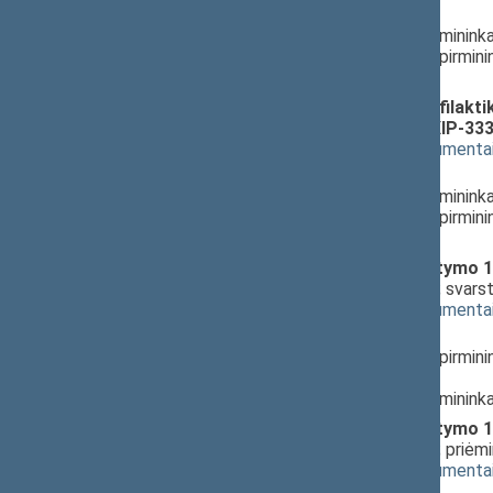
Pranešėjas(-ai):
Antanas Matulas
, Komiteto pirminink
Milda Petrauskienė
, Komiteto pirmini
Lietuvos Respublikos Seimas
Žmonių užkrečiamųjų ligų profilaktik
ĮSTATYMO PROJEKTAS (Nr. XIP-333
(
dokumento tekstas
,
susiję dokumenta
Pranešėjas(-ai):
Antanas Matulas
, Komiteto pirminink
Milda Petrauskienė
, Komiteto pirmini
Lietuvos Respublikos Seimas
Žmonių palaikų laidojimo įstatymo 11
PROJEKTAS (Nr. XIP-3333(2))
; svar
(
dokumento tekstas
,
susiję dokumenta
Pranešėjas(-ai):
Milda Petrauskienė
, Komiteto pirmini
Lietuvos Respublikos Seimas,
Antanas Matulas
, Komiteto pirminink
Žmonių palaikų laidojimo įstatymo 11
PROJEKTAS (Nr. XIP-3333(2))
; priėm
(
dokumento tekstas
,
susiję dokumenta