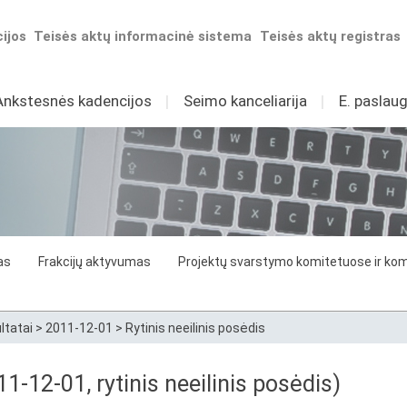
ijos
Teisės aktų informacinė sistema
Teisės aktų registras
Ankstesnės kadencijos
I
Seimo kanceliarija
I
E. paslaug
as
Frakcijų aktyvumas
Projektų svarstymo komitetuose ir komi
ltatai
>
2011-12-01
>
Rytinis neeilinis posėdis
-12-01, rytinis neeilinis posėdis)