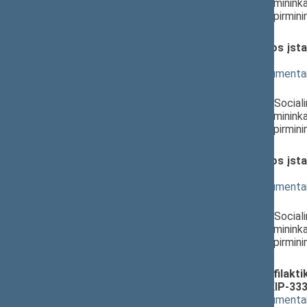
Antanas Matulas
, Komiteto pirminink
Milda Petrauskienė
, Komiteto pirmini
Lietuvos Respublikos Seimas
Darbuotojų saugos ir sveikatos įs
(Nr. XIP-3331(2))
; svarstymas
(
dokumento tekstas
,
susiję dokumenta
Pranešėjas(-ai):
Rima Baškienė
, Komiteto narė, Social
Antanas Matulas
, Komiteto pirminink
Milda Petrauskienė
, Komiteto pirmini
Lietuvos Respublikos Seimas
Darbuotojų saugos ir sveikatos įs
(Nr. XIP-3331(2))
; priėmimas
(
dokumento tekstas
,
susiję dokumenta
Pranešėjas(-ai):
Rima Baškienė
, Komiteto narė, Social
Antanas Matulas
, Komiteto pirminink
Milda Petrauskienė
, Komiteto pirmini
Lietuvos Respublikos Seimas
Žmonių užkrečiamųjų ligų profilaktik
ĮSTATYMO PROJEKTAS (Nr. XIP-333
(
dokumento tekstas
,
susiję dokumenta