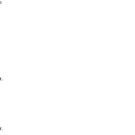
s
r.
r.