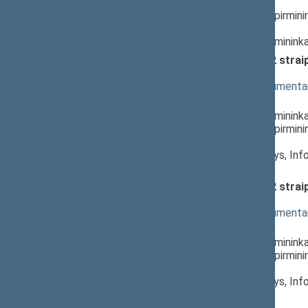
Pranešėjas(-ai):
Milda Petrauskienė
, Komiteto pirmini
Lietuvos Respublikos Seimas,
Antanas Matulas
, Komiteto pirminink
Elektroninių ryšių įstatymo 12 str
svarstymas
(
dokumento tekstas
,
susiję dokumenta
Pranešėjas(-ai):
Antanas Matulas
, Komiteto pirminink
Milda Petrauskienė
, Komiteto pirmini
Lietuvos Respublikos Seimas,
Ligitas Kernagis
, Komiteto narys, In
Seimas
Elektroninių ryšių įstatymo 12 str
priėmimas
(
dokumento tekstas
,
susiję dokumenta
Pranešėjas(-ai):
Antanas Matulas
, Komiteto pirminink
Milda Petrauskienė
, Komiteto pirmini
Lietuvos Respublikos Seimas,
Ligitas Kernagis
, Komiteto narys, In
Seimas