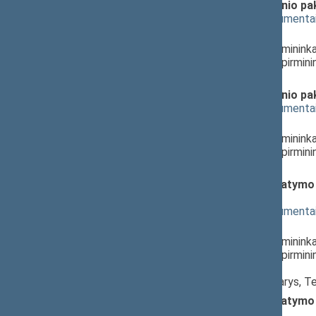
Statybos įstatymo 23 straipsnio p
(
dokumento tekstas
,
susiję dokumenta
Pranešėjas(-ai):
Antanas Matulas
, Komiteto pirminink
Milda Petrauskienė
, Komiteto pirmini
Lietuvos Respublikos Seimas
Statybos įstatymo 23 straipsnio p
(
dokumento tekstas
,
susiję dokumenta
Pranešėjas(-ai):
Antanas Matulas
, Komiteto pirminink
Milda Petrauskienė
, Komiteto pirmini
Lietuvos Respublikos Seimas
Vartotojų teisių apsaugos įstatymo
XIP-3336(2))
; svarstymas
(
dokumento tekstas
,
susiję dokumenta
Pranešėjas(-ai):
Antanas Matulas
, Komiteto pirminink
Milda Petrauskienė
, Komiteto pirmini
Lietuvos Respublikos Seimas,
Raimondas Šukys
, Komiteto narys, T
Vartotojų teisių apsaugos įstatymo
XIP-3336(2))
; priėmimas