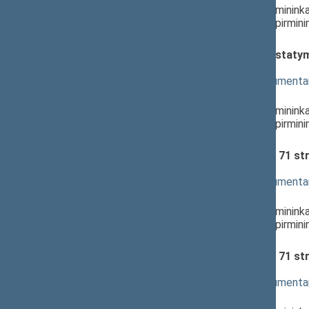
Antanas Matulas
, Komiteto pirminink
Milda Petrauskienė
, Komiteto pirmini
Lietuvos Respublikos Seimas
Sveikatos priežiūros įstaigų įstat
(Nr. XIP-3329(2))
; priėmimas
(
dokumento tekstas
,
susiję dokumenta
Pranešėjas(-ai):
Antanas Matulas
, Komiteto pirminink
Milda Petrauskienė
, Komiteto pirmini
Lietuvos Respublikos Seimas
Sveikatos sistemos įstatymo 71 st
svarstymas
(
dokumento tekstas
,
susiję dokumenta
Pranešėjas(-ai):
Antanas Matulas
, Komiteto pirminink
Milda Petrauskienė
, Komiteto pirmini
Lietuvos Respublikos Seimas
Sveikatos sistemos įstatymo 71 st
priėmimas
(
dokumento tekstas
,
susiję dokumenta
Pranešėjas(-ai):