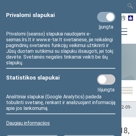
TAIS
TAR
LT
I
EN
Privalomi slapukai
Įjungta
Privalomi (seanso) slapukai naudojami e-
seimas.lrs.lt ir www.e-tar.lt svetainėse, jie reikalingi
pagrindinių svetainės funkcijų veikimui užtikrinti ir
Jūsų duotam sutikimui su slapuku išsaugoti, jei tokį
davėte. Svetainės negalės tinkamai veikti be šių
Statistika
slapukų.
Statistikos slapukai
Išjungta
Analitiniai slapukai (Google Analytics) padeda
tobulinti svetainę, renkant ir analizuojant informaciją
Pradžia
>
Statistika
>
Seimo narių balsavimų rezultatai
>
2012-09-
apie jos lankomumą.
18
>
Vakarinis posėdis
Daugiau informacijos
Darbotvarkės klausimas (2012-09-18,