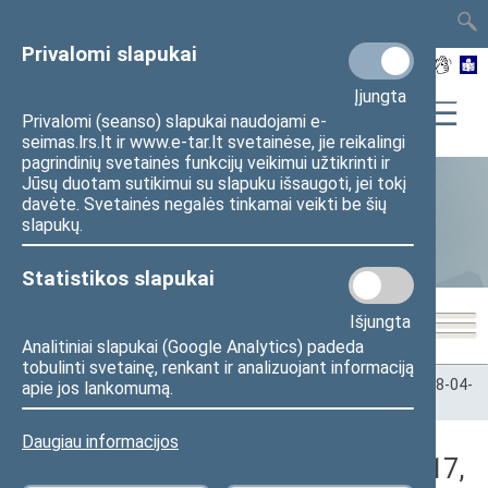
TAIS
TAR
LT
I
EN
Privalomi slapukai
Įjungta
Privalomi (seanso) slapukai naudojami e-
seimas.lrs.lt ir www.e-tar.lt svetainėse, jie reikalingi
pagrindinių svetainės funkcijų veikimui užtikrinti ir
Jūsų duotam sutikimui su slapuku išsaugoti, jei tokį
davėte. Svetainės negalės tinkamai veikti be šių
Statistika
slapukų.
Statistikos slapukai
Išjungta
Analitiniai slapukai (Google Analytics) padeda
tobulinti svetainę, renkant ir analizuojant informaciją
Pradžia
>
Statistika
>
Seimo narių balsavimų rezultatai
>
2008-04-
apie jos lankomumą.
17
>
Rytinis posėdis
Daugiau informacijos
Darbotvarkės klausimas (2008-04-17,