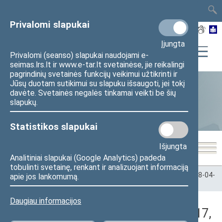
TAIS
TAR
LT
I
EN
Privalomi slapukai
Įjungta
Privalomi (seanso) slapukai naudojami e-
seimas.lrs.lt ir www.e-tar.lt svetainėse, jie reikalingi
pagrindinių svetainės funkcijų veikimui užtikrinti ir
Jūsų duotam sutikimui su slapuku išsaugoti, jei tokį
davėte. Svetainės negalės tinkamai veikti be šių
Statistika
slapukų.
Statistikos slapukai
Išjungta
Analitiniai slapukai (Google Analytics) padeda
tobulinti svetainę, renkant ir analizuojant informaciją
Pradžia
>
Statistika
>
Seimo narių balsavimų rezultatai
>
2008-04-
apie jos lankomumą.
17
>
Rytinis posėdis
Daugiau informacijos
Darbotvarkės klausimas (2008-04-17,