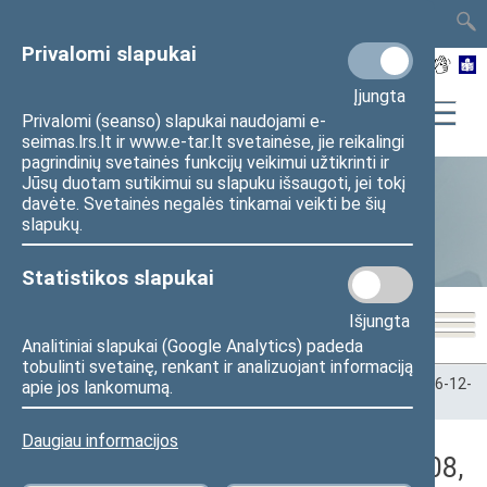
TAIS
TAR
LT
I
EN
Privalomi slapukai
Įjungta
Privalomi (seanso) slapukai naudojami e-
seimas.lrs.lt ir www.e-tar.lt svetainėse, jie reikalingi
pagrindinių svetainės funkcijų veikimui užtikrinti ir
Jūsų duotam sutikimui su slapuku išsaugoti, jei tokį
davėte. Svetainės negalės tinkamai veikti be šių
Statistika
slapukų.
Statistikos slapukai
Išjungta
Analitiniai slapukai (Google Analytics) padeda
tobulinti svetainę, renkant ir analizuojant informaciją
Pradžia
>
Statistika
>
Seimo narių balsavimų rezultatai
>
2016-12-
apie jos lankomumą.
08
>
Rytinis posėdis
Daugiau informacijos
Darbotvarkės klausimas (2016-12-08,