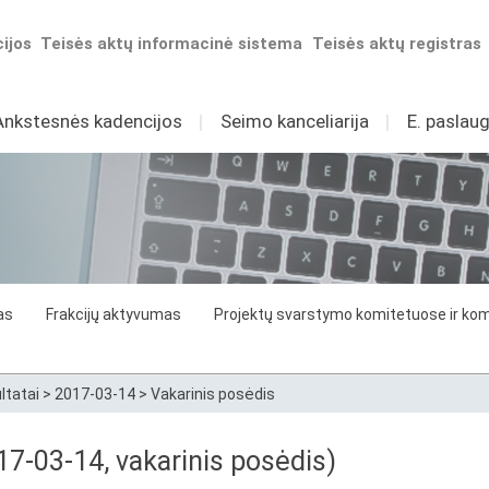
ijos
Teisės aktų informacinė sistema
Teisės aktų registras
Ankstesnės kadencijos
I
Seimo kanceliarija
I
E. paslaug
as
Frakcijų aktyvumas
Projektų svarstymo komitetuose ir komi
ltatai
>
2017-03-14
>
Vakarinis posėdis
7-03-14, vakarinis posėdis)