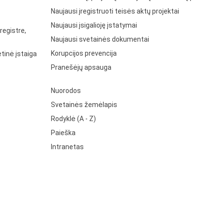
Naujausi įregistruoti teisės aktų projektai
Naujausi įsigalioję įstatymai
registre,
Naujausi svetainės dokumentai
Korupcijos prevencija
tinė įstaiga
Pranešėjų apsauga
Nuorodos
Svetainės žemėlapis
Rodyklė (A - Z)
Paieška
Intranetas