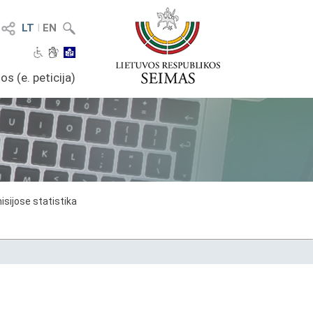
LT
I
EN
os (e. peticija)
sijose statistika