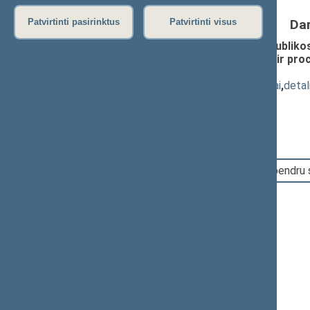
Da
Patvirtinti pasirinktus
Patvirtinti visus
Seimo nutarimo „Dėl Lietuvos Respublikos 
Lietuvos Respublikos Seimo Etikos ir proc
445)
; pateikimas
(
dokumento tekstas
,
susiję dokumentai
,
detal
Pranešėjas(-ai):
Rima Baškienė
15:29:13
Įvyko balsavimas. Pritarta bendru 