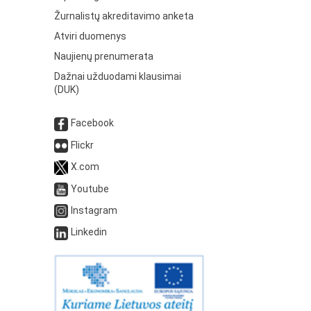
Žurnalistų akreditavimo anketa
Atviri duomenys
Naujienų prenumerata
Dažnai užduodami klausimai
(DUK)
Facebook
Flickr
X.com
Youtube
Instagram
Linkedin