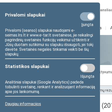
Numatomos transliac
Privalomi slapukai
Įjungta
Sudėtis
I
Veikla
I
Privalomi (seanso) slapukai naudojami e-
seimas.lrs.lt ir www.e-tar.lt svetainėse, jie reikalingi
pagrindinių svetainės funkcijų veikimui užtikrinti ir
Jūsų duotam sutikimui su slapuku išsaugoti, jei tokį
Statistika
davėte. Svetainės negalės tinkamai veikti be šių
slapukų.
Statistikos slapukai
Seimo darbo statistika
Seimo narių aktyvum
Išjungta
Seimo narių balsavimų rezultatai
Analitiniai slapukai (Google Analytics) padeda
tobulinti svetainę, renkant ir analizuojant informaciją
Pradžia
>
Statistika
>
Seimo narių balsavimų rezu
apie jos lankomumą.
Daugiau informacijos
Darbotvarkės klausimas (201