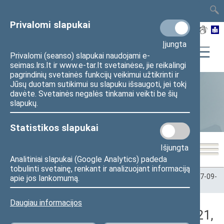
TAIS
TAR
LT
I
EN
Privalomi slapukai
Įjungta
Privalomi (seanso) slapukai naudojami e-
seimas.lrs.lt ir www.e-tar.lt svetainėse, jie reikalingi
pagrindinių svetainės funkcijų veikimui užtikrinti ir
Jūsų duotam sutikimui su slapuku išsaugoti, jei tokį
davėte. Svetainės negalės tinkamai veikti be šių
Statistika
slapukų.
Statistikos slapukai
Išjungta
Analitiniai slapukai (Google Analytics) padeda
tobulinti svetainę, renkant ir analizuojant informaciją
Pradžia
>
Statistika
>
Seimo narių balsavimų rezultatai
>
2017-09-
apie jos lankomumą.
21
>
Rytinis posėdis
Daugiau informacijos
Darbotvarkės klausimas (2017-09-21,