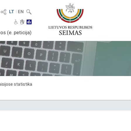
LT
I
EN
os (e. peticija)
sijose statistika