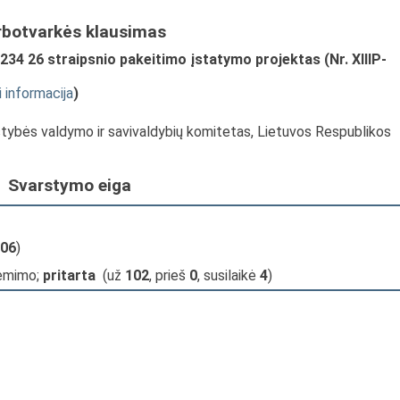
rbotvarkės klausimas
234 26 straipsnio pakeitimo įstatymo projektas (Nr. XIIIP-
i informacija
)
stybės valdymo ir savivaldybių komitetas, Lietuvos Respublikos
Svarstymo eiga
06
)
iėmimo;
pritarta
(už
102
, prieš
0
, susilaikė
4
)