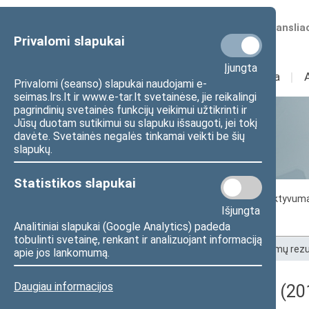
Numatomos transliac
Privalomi slapukai
Įjungta
Sudėtis
I
Veikla
I
Privalomi (seanso) slapukai naudojami e-
seimas.lrs.lt ir www.e-tar.lt svetainėse, jie reikalingi
pagrindinių svetainės funkcijų veikimui užtikrinti ir
Jūsų duotam sutikimui su slapuku išsaugoti, jei tokį
Statistika
davėte. Svetainės negalės tinkamai veikti be šių
slapukų.
Statistikos slapukai
Seimo darbo statistika
Seimo narių aktyvum
Išjungta
Seimo narių balsavimų rezultatai
Analitiniai slapukai (Google Analytics) padeda
tobulinti svetainę, renkant ir analizuojant informaciją
Pradžia
>
Statistika
>
Seimo narių balsavimų rezu
apie jos lankomumą.
Daugiau informacijos
Darbotvarkės klausimas (201