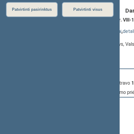
Da
Patvirtinti pasirinktus
Patvirtinti visus
Viešojo administravimo įstatymo Nr. VIII-1
1044(3))
; priėmimas
(
dokumento tekstas
,
susiję dokumentai
,
detal
Pranešėjas(-ai):
Valentinas Bukauskas
, Komiteto narys, Val
Seimas
10:29:36
Kalbėjo
Simonas Gentvilas
10:30:50
Įvyko
registracija
(užsiregistravo
1
10:30:50
Įvyko
balsavimas
dėl įstatymo pr