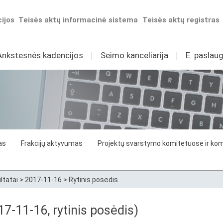
ijos
Teisės aktų informacinė sistema
Teisės aktų registras
Ankstesnės kadencijos
I
Seimo kanceliarija
I
E. paslaug
as
Frakcijų aktyvumas
Projektų svarstymo komitetuose ir komi
ltatai
>
2017-11-16
>
Rytinis posėdis
7-11-16, rytinis posėdis)