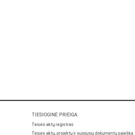
TIESIOGINĖ PRIEIGA:
Teisės aktų registras
Teisės aktų, projektų ir susijusių dokumentų paieška