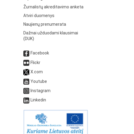
Žurnalistų akreditavimo anketa
Atviri duomenys
Naujienų prenumerata
Dažnai užduodami klausimai
(DUK)
Facebook
Flickr
X.com
Youtube
Instagram
Linkedin