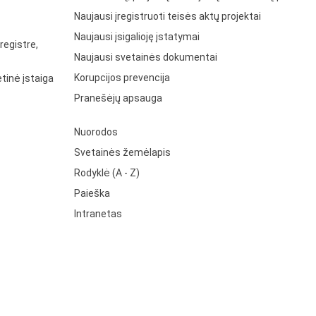
Naujausi įregistruoti teisės aktų projektai
Naujausi įsigalioję įstatymai
registre,
Naujausi svetainės dokumentai
Korupcijos prevencija
tinė įstaiga
Pranešėjų apsauga
Nuorodos
Svetainės žemėlapis
Rodyklė (A - Z)
Paieška
Intranetas