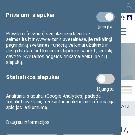
TAIS
TAR
LT
I
EN
Privalomi slapukai
Įjungta
Privalomi (seanso) slapukai naudojami e-
seimas.lrs.lt ir www.e-tar.lt svetainėse, jie reikalingi
pagrindinių svetainės funkcijų veikimui užtikrinti ir
Jūsų duotam sutikimui su slapuku išsaugoti, jei tokį
davėte. Svetainės negalės tinkamai veikti be šių
Statistika
slapukų.
Statistikos slapukai
Išjungta
Analitiniai slapukai (Google Analytics) padeda
tobulinti svetainę, renkant ir analizuojant informaciją
Pradžia
>
Statistika
>
Seimo narių balsavimų rezultatai
>
2017-12-
apie jos lankomumą.
07
>
Vakarinis posėdis
Daugiau informacijos
Darbotvarkės klausimas (2017-12-07,