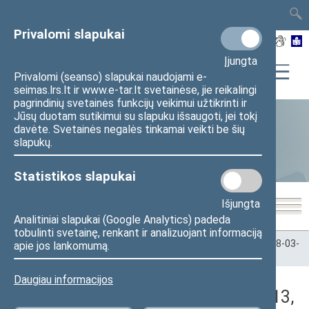
TAIS
TAR
LT
I
EN
Privalomi slapukai
Įjungta
Privalomi (seanso) slapukai naudojami e-
seimas.lrs.lt ir www.e-tar.lt svetainėse, jie reikalingi
pagrindinių svetainės funkcijų veikimui užtikrinti ir
Jūsų duotam sutikimui su slapuku išsaugoti, jei tokį
davėte. Svetainės negalės tinkamai veikti be šių
Statistika
slapukų.
Statistikos slapukai
Išjungta
Analitiniai slapukai (Google Analytics) padeda
tobulinti svetainę, renkant ir analizuojant informaciją
Pradžia
>
Statistika
>
Seimo narių balsavimų rezultatai
>
2018-03-
apie jos lankomumą.
13
>
Vakarinis posėdis
Daugiau informacijos
Darbotvarkės klausimas (2018-03-13,