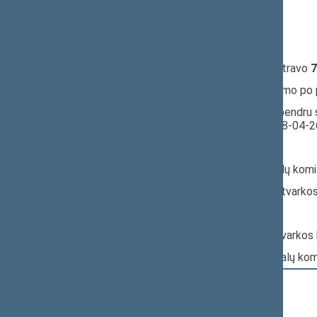
17:34:08
Kalbėjo
Audrys Šimas
17:36:26
Kalbėjo
Algirdas Sysas
17:37:13
Kalbėjo
Antanas Matulas
17:38:33
Įvyko
registracija
(užsiregistravo
7
17:38:33
Įvyko
balsavimas
dėl pritarimo po
17:38:34
Įvyko balsavimas. Pritarta bendru 
Seimo posėdyje datą - 2018-04-2
Nr. XIIIP-1486:
Pagrindinis: Sveikatos reikalų kom
Papildomas: Teisės ir teisėtvarko
Nr. XIIIP-1487:
Pagrindinis: Teisės ir teisėtvarko
Papildomas: Sveikatos reikalų ko