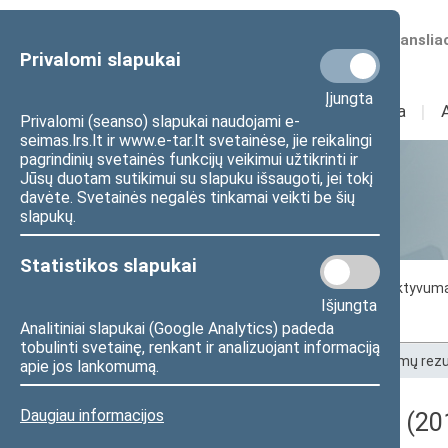
Numatomos transliac
Privalomi slapukai
Įjungta
Sudėtis
I
Veikla
I
Privalomi (seanso) slapukai naudojami e-
seimas.lrs.lt ir www.e-tar.lt svetainėse, jie reikalingi
pagrindinių svetainės funkcijų veikimui užtikrinti ir
Jūsų duotam sutikimui su slapuku išsaugoti, jei tokį
Statistika
davėte. Svetainės negalės tinkamai veikti be šių
slapukų.
Statistikos slapukai
Seimo darbo statistika
Seimo narių aktyvum
Išjungta
Seimo narių balsavimų rezultatai
Analitiniai slapukai (Google Analytics) padeda
tobulinti svetainę, renkant ir analizuojant informaciją
Pradžia
>
Statistika
>
Seimo narių balsavimų rezu
apie jos lankomumą.
Daugiau informacijos
Darbotvarkės klausimas (201