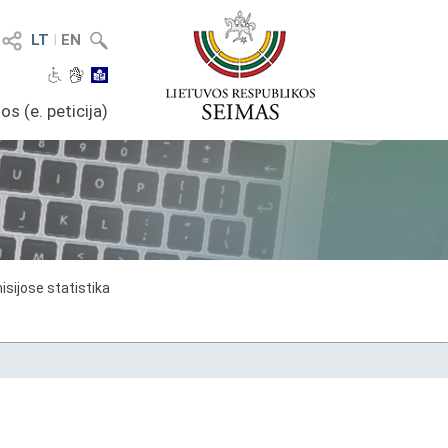
LT
I
EN
os (e. peticija)
sijose statistika