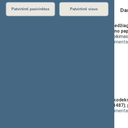
Da
Patvirtinti pasirinktus
Patvirtinti visus
Narkotinių ir psichotropinių medžiagų 
straipsnių pakeitimo ir Įstatymo pap
projektas (Nr. XIIIP-1486)
; pateikimas
(
dokumento tekstas
,
susiję dokumenta
Pranešėjas(-ai):
Laimutė Matkevičienė
,
Petras Nevulis
,
Raimundas Martinėlis
,
Darius Kaminskas
,
Gediminas Vasiliauskas
,
Asta Kubilienė
,
Audrys Šimas
,
Dainius Gaižauskas
Administracinių nusižengimų kodekso
įstatymo projektas (Nr. XIIIP-1487)
;
(
dokumento tekstas
,
susiję dokumenta
Pranešėjas(-ai):
Laimutė Matkevičienė
,