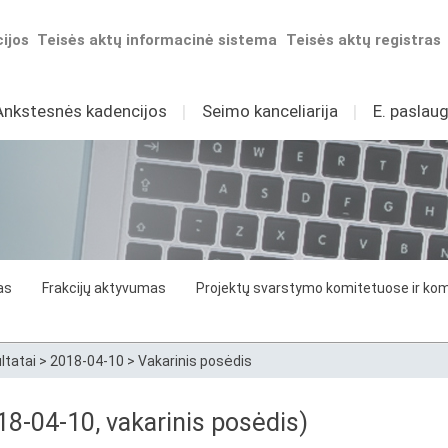
ijos
Teisės aktų informacinė sistema
Teisės aktų registras
Ankstesnės kadencijos
I
Seimo kanceliarija
I
E. paslaug
as
Frakcijų aktyvumas
Projektų svarstymo komitetuose ir komi
ltatai
>
2018-04-10
>
Vakarinis posėdis
8-04-10, vakarinis posėdis)