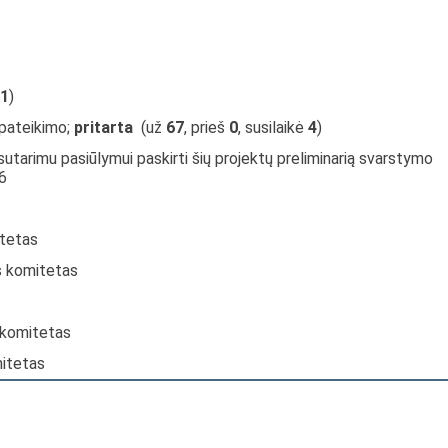
1
)
 pateikimo;
pritarta
(už
67
, prieš
0
, susilaikė
4
)
sutarimu pasiūlymui paskirti šių projektų preliminarią svarstymo
6
itetas
s komitetas
s komitetas
mitetas