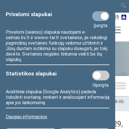
TAIS
TAR
LT
I
EN
Privalomi slapukai
Įjungta
Privalomi (seanso) slapukai naudojami e-
seimas.lrs.lt ir www.e-tar.lt svetainėse, jie reikalingi
pagrindinių svetainės funkcijų veikimui užtikrinti ir
Jūsų duotam sutikimui su slapuku išsaugoti, jei tokį
davėte. Svetainės negalės tinkamai veikti be šių
Statistika
slapukų.
Statistikos slapukai
Išjungta
Analitiniai slapukai (Google Analytics) padeda
tobulinti svetainę, renkant ir analizuojant informaciją
Pradžia
>
Statistika
>
Seimo narių balsavimų rezultatai
>
2018-05-
apie jos lankomumą.
29
>
Rytinis posėdis
Daugiau informacijos
Darbotvarkės klausimas (2018-05-29,