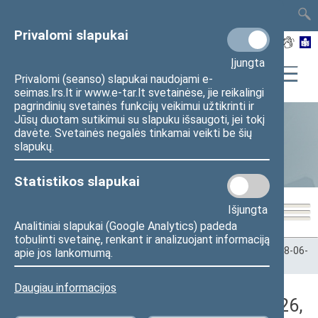
TAIS
TAR
LT
I
EN
Privalomi slapukai
Įjungta
Privalomi (seanso) slapukai naudojami e-
seimas.lrs.lt ir www.e-tar.lt svetainėse, jie reikalingi
pagrindinių svetainės funkcijų veikimui užtikrinti ir
Jūsų duotam sutikimui su slapuku išsaugoti, jei tokį
davėte. Svetainės negalės tinkamai veikti be šių
Statistika
slapukų.
Statistikos slapukai
Išjungta
Analitiniai slapukai (Google Analytics) padeda
tobulinti svetainę, renkant ir analizuojant informaciją
Pradžia
>
Statistika
>
Seimo narių balsavimų rezultatai
>
2018-06-
apie jos lankomumą.
26
>
Vakarinis posėdis
Daugiau informacijos
Darbotvarkės klausimas (2018-06-26,