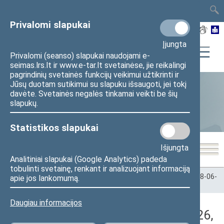
TAIS
TAR
LT
I
EN
Privalomi slapukai
Įjungta
Privalomi (seanso) slapukai naudojami e-
seimas.lrs.lt ir www.e-tar.lt svetainėse, jie reikalingi
pagrindinių svetainės funkcijų veikimui užtikrinti ir
Jūsų duotam sutikimui su slapuku išsaugoti, jei tokį
davėte. Svetainės negalės tinkamai veikti be šių
Statistika
slapukų.
Statistikos slapukai
Išjungta
Analitiniai slapukai (Google Analytics) padeda
tobulinti svetainę, renkant ir analizuojant informaciją
Pradžia
>
Statistika
>
Seimo narių balsavimų rezultatai
>
2018-06-
apie jos lankomumą.
26
>
Vakarinis posėdis
Daugiau informacijos
Darbotvarkės klausimas (2018-06-26,