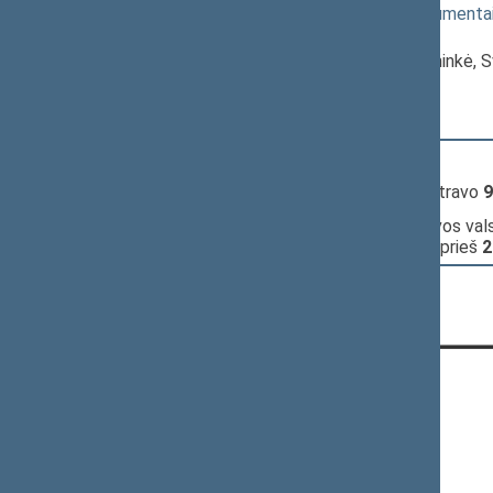
(
dokumento tekstas
,
susiję dokumenta
Pranešėjas(-ai):
Asta Kubilienė
, Komiteto pirmininkė, 
16:04:24
Kalbėjo
Irena Šiaulienė
16:04:47
Įvyko
registracija
(užsiregistravo
9
16:04:47
Įvyko
balsavimas
dėl Lietuvos vals
pertrauką;
pritarta
(už
58
, prieš
2
KONTAKTAI:
Gedimino pr. 53, 01109 Vilnius,
Lietuva
(0 5) 239 6060