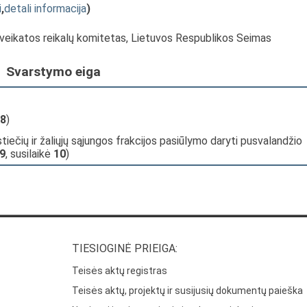
i
,
detali informacija
)
Sveikatos reikalų komitetas, Lietuvos Respublikos Seimas
Svarstymo eiga
8
)
tiečių ir žaliųjų sąjungos frakcijos pasiūlymo daryti pusvalandžio
9
, susilaikė
10
)
TIESIOGINĖ PRIEIGA:
Teisės aktų registras
Teisės aktų, projektų ir susijusių dokumentų paieška