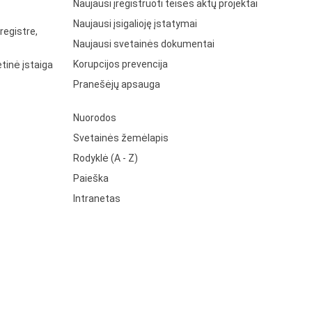
Naujausi įregistruoti teisės aktų projektai
Naujausi įsigalioję įstatymai
registre,
Naujausi svetainės dokumentai
Korupcijos prevencija
tinė įstaiga
Pranešėjų apsauga
Nuorodos
Svetainės žemėlapis
Rodyklė (A - Z)
Paieška
Intranetas