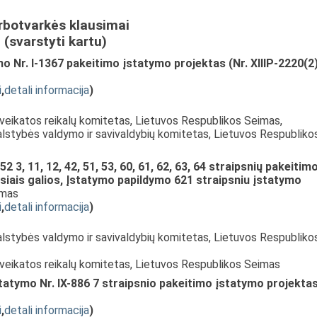
rbotvarkės klausimai
(svarstyti kartu)
o Nr. I-1367 pakeitimo įstatymo projektas (Nr. XIIIP-2220(2
i
,
detali informacija
)
Sveikatos reikalų komitetas, Lietuvos Respublikos Seimas,
alstybės valdymo ir savivaldybių komitetas, Lietuvos Respubliko
 3, 11, 12, 42, 51, 53, 60, 61, 62, 63, 64 straipsnių pakeitimo
usiais galios, Įstatymo papildymo 621 straipsniu įstatymo
ymas
i
,
detali informacija
)
alstybės valdymo ir savivaldybių komitetas, Lietuvos Respubliko
Sveikatos reikalų komitetas, Lietuvos Respublikos Seimas
atymo Nr. IX-886 7 straipsnio pakeitimo įstatymo projekta
i
,
detali informacija
)