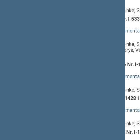
Pranešėjas(-ai):
Asta Kubilienė
, Komiteto pirmininkė, 
Vietos savivaldos įstatymo Nr. I-533
svarstymas
(
dokumento tekstas
,
susiję dokumenta
Pranešėjas(-ai):
Asta Kubilienė
, Komiteto pirmininkė, 
Zenonas Streikus
, Komiteto narys, V
Seimas
Medicinos praktikos įstatymo Nr. I-1
2224(2))
; svarstymas
(
dokumento tekstas
,
susiję dokumenta
Pranešėjas(-ai):
Asta Kubilienė
, Komiteto pirmininkė, 
Viešųjų įstaigų įstatymo Nr. I-1428 
svarstymas
(
dokumento tekstas
,
susiję dokumenta
Pranešėjas(-ai):
Asta Kubilienė
, Komiteto pirmininkė, 
Sveikatos draudimo įstatymo Nr. I-13
XIIIP-2226(2))
; svarstymas