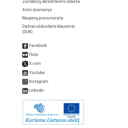
Žurnalistų akreditavimo anketa
Atviri duomenys
Naujienų prenumerata
Dažnai užduodami klausimai
(DUK)
Facebook
Flickr
X.com
Youtube
Instagram
Linkedin