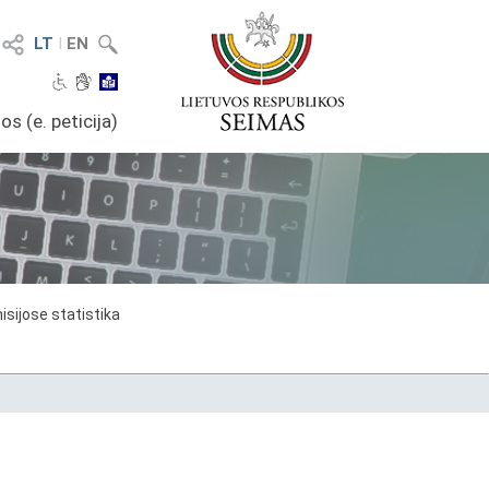
LT
I
EN
os (e. peticija)
sijose statistika