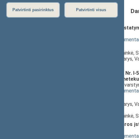
Da
Patvirtinti pasirinktus
Patvirtinti visus
Sveikatos priežiūros įstaigų įstatym
svarstymas
(
dokumento tekstas
,
susiję dokumenta
Pranešėjas(-ai):
Asta Kubilienė
, Komiteto pirmininkė, 
Zenonas Streikus
, Komiteto narys, V
Seimas
Sveikatos sistemos įstatymo Nr. I-552
73, 74 straipsnių pripažinimo netek
projektas (Nr. XIIIP-2221(2))
; svarst
(
dokumento tekstas
,
susiję dokumenta
Pranešėjas(-ai):
Zenonas Streikus
, Komiteto narys, V
Seimas,
Asta Kubilienė
, Komiteto pirmininkė, 
Visuomenės sveikatos priežiūros įst
(Nr. XIIIP-2222(2))
; svarstymas
(
dokumento tekstas
,
susiję dokumenta