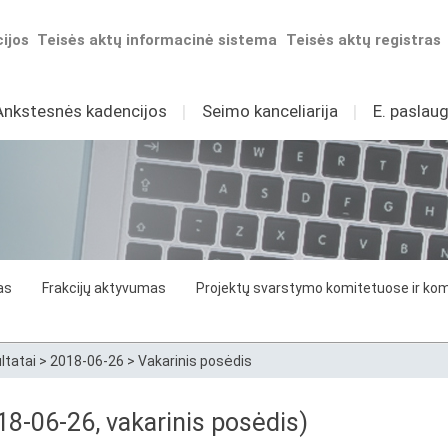
ijos
Teisės aktų informacinė sistema
Teisės aktų registras
Ankstesnės kadencijos
I
Seimo kanceliarija
I
E. paslaug
as
Frakcijų aktyvumas
Projektų svarstymo komitetuose ir komi
ltatai
>
2018-06-26
>
Vakarinis posėdis
8-06-26, vakarinis posėdis)