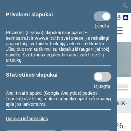
TAIS
TAR
LT
I
EN
Privalomi slapukai
Įjungta
Privalomi (seanso) slapukai naudojami e-
seimas.lrs.lt ir www.e-tar.lt svetainėse, jie reikalingi
pagrindinių svetainės funkcijų veikimui užtikrinti ir
Jūsų duotam sutikimui su slapuku išsaugoti, jei tokį
davėte. Svetainės negalės tinkamai veikti be šių
Statistika
slapukų.
Statistikos slapukai
Išjungta
Analitiniai slapukai (Google Analytics) padeda
tobulinti svetainę, renkant ir analizuojant informaciją
Pradžia
>
Statistika
>
Seimo narių balsavimų rezultatai
>
2018-06-
apie jos lankomumą.
26
>
Vakarinis posėdis
Daugiau informacijos
Darbotvarkės klausimas (2018-06-26,