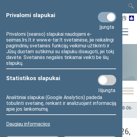
TAIS
TAR
LT
I
EN
Privalomi slapukai
Įjungta
Privalomi (seanso) slapukai naudojami e-
seimas.lrs.lt ir www.e-tar.lt svetainėse, jie reikalingi
pagrindinių svetainės funkcijų veikimui užtikrinti ir
Jūsų duotam sutikimui su slapuku išsaugoti, jei tokį
davėte. Svetainės negalės tinkamai veikti be šių
Statistika
slapukų.
Statistikos slapukai
Išjungta
Analitiniai slapukai (Google Analytics) padeda
tobulinti svetainę, renkant ir analizuojant informaciją
Pradžia
>
Statistika
>
Seimo narių balsavimų rezultatai
>
2018-06-
apie jos lankomumą.
26
>
Vakarinis posėdis
Daugiau informacijos
Darbotvarkės klausimas (2018-06-26,