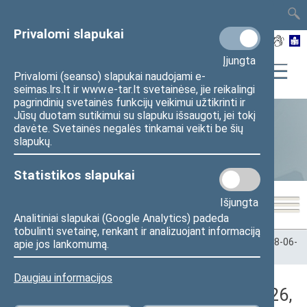
TAIS
TAR
LT
I
EN
Privalomi slapukai
Įjungta
Privalomi (seanso) slapukai naudojami e-
seimas.lrs.lt ir www.e-tar.lt svetainėse, jie reikalingi
pagrindinių svetainės funkcijų veikimui užtikrinti ir
Jūsų duotam sutikimui su slapuku išsaugoti, jei tokį
davėte. Svetainės negalės tinkamai veikti be šių
Statistika
slapukų.
Statistikos slapukai
Išjungta
Analitiniai slapukai (Google Analytics) padeda
tobulinti svetainę, renkant ir analizuojant informaciją
Pradžia
>
Statistika
>
Seimo narių balsavimų rezultatai
>
2018-06-
apie jos lankomumą.
26
>
Vakarinis posėdis
Daugiau informacijos
Darbotvarkės klausimas (2018-06-26,