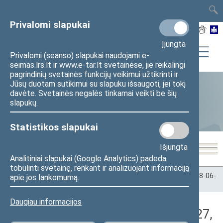
TAIS
TAR
LT
I
EN
Privalomi slapukai
Įjungta
Privalomi (seanso) slapukai naudojami e-
seimas.lrs.lt ir www.e-tar.lt svetainėse, jie reikalingi
pagrindinių svetainės funkcijų veikimui užtikrinti ir
Jūsų duotam sutikimui su slapuku išsaugoti, jei tokį
davėte. Svetainės negalės tinkamai veikti be šių
Statistika
slapukų.
Statistikos slapukai
Išjungta
Analitiniai slapukai (Google Analytics) padeda
tobulinti svetainę, renkant ir analizuojant informaciją
Pradžia
>
Statistika
>
Seimo narių balsavimų rezultatai
>
2018-06-
apie jos lankomumą.
27
>
Nenumatytas posėdis
Daugiau informacijos
Darbotvarkės klausimas (2018-06-27,