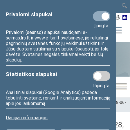
TAIS
TAR
LT
I
EN
Privalomi slapukai
Įjungta
Privalomi (seanso) slapukai naudojami e-
seimas.lrs.lt ir www.e-tar.lt svetainėse, jie reikalingi
pagrindinių svetainės funkcijų veikimui užtikrinti ir
Jūsų duotam sutikimui su slapuku išsaugoti, jei tokį
davėte. Svetainės negalės tinkamai veikti be šių
Statistika
slapukų.
Statistikos slapukai
Išjungta
Analitiniai slapukai (Google Analytics) padeda
tobulinti svetainę, renkant ir analizuojant informaciją
Pradžia
>
Statistika
>
Seimo narių balsavimų rezultatai
>
2018-06-
apie jos lankomumą.
28
>
Vakarinis posėdis
Daugiau informacijos
Darbotvarkės klausimas (2018-06-28,