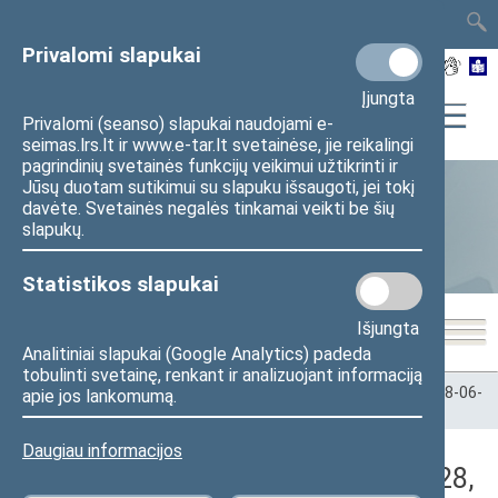
TAIS
TAR
LT
I
EN
Privalomi slapukai
Įjungta
Privalomi (seanso) slapukai naudojami e-
seimas.lrs.lt ir www.e-tar.lt svetainėse, jie reikalingi
pagrindinių svetainės funkcijų veikimui užtikrinti ir
Jūsų duotam sutikimui su slapuku išsaugoti, jei tokį
davėte. Svetainės negalės tinkamai veikti be šių
Statistika
slapukų.
Statistikos slapukai
Išjungta
Analitiniai slapukai (Google Analytics) padeda
tobulinti svetainę, renkant ir analizuojant informaciją
Pradžia
>
Statistika
>
Seimo narių balsavimų rezultatai
>
2018-06-
apie jos lankomumą.
28
>
Vakarinis posėdis
Daugiau informacijos
Darbotvarkės klausimas (2018-06-28,