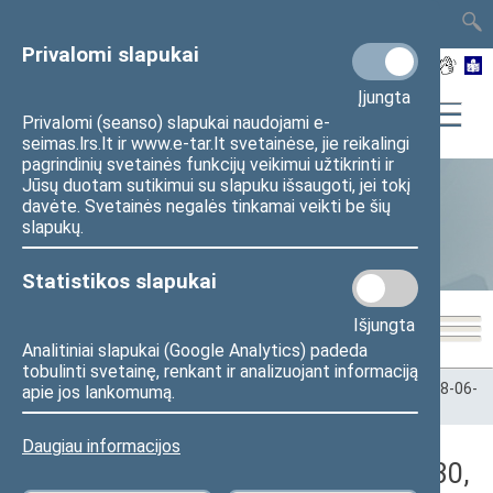
TAIS
TAR
LT
I
EN
Privalomi slapukai
Įjungta
Privalomi (seanso) slapukai naudojami e-
seimas.lrs.lt ir www.e-tar.lt svetainėse, jie reikalingi
pagrindinių svetainės funkcijų veikimui užtikrinti ir
Jūsų duotam sutikimui su slapuku išsaugoti, jei tokį
davėte. Svetainės negalės tinkamai veikti be šių
Statistika
slapukų.
Statistikos slapukai
Išjungta
Analitiniai slapukai (Google Analytics) padeda
tobulinti svetainę, renkant ir analizuojant informaciją
Pradžia
>
Statistika
>
Seimo narių balsavimų rezultatai
>
2018-06-
apie jos lankomumą.
30
>
Rytinis posėdis
Daugiau informacijos
Darbotvarkės klausimas (2018-06-30,