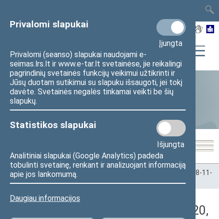
TAIS
TAR
LT
I
EN
Privalomi slapukai
Įjungta
Privalomi (seanso) slapukai naudojami e-
seimas.lrs.lt ir www.e-tar.lt svetainėse, jie reikalingi
pagrindinių svetainės funkcijų veikimui užtikrinti ir
Jūsų duotam sutikimui su slapuku išsaugoti, jei tokį
davėte. Svetainės negalės tinkamai veikti be šių
Statistika
slapukų.
Statistikos slapukai
Išjungta
Analitiniai slapukai (Google Analytics) padeda
tobulinti svetainę, renkant ir analizuojant informaciją
Pradžia
>
Statistika
>
Seimo narių balsavimų rezultatai
>
2018-11-
apie jos lankomumą.
20
>
Rytinis posėdis
Daugiau informacijos
Darbotvarkės klausimas (2018-11-20,