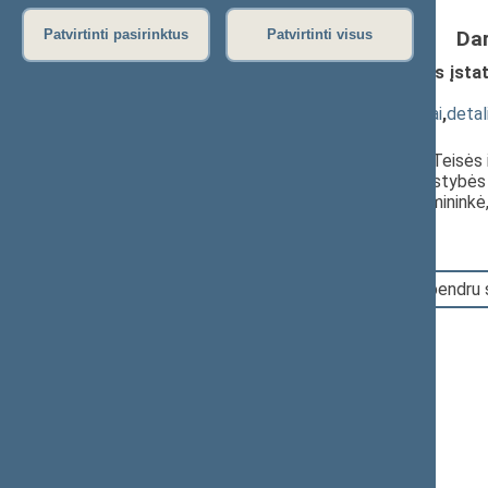
Da
Patvirtinti pasirinktus
Patvirtinti visus
Asmens duomenų teisinės apsaugos įstatym
XIIIP-1599(2))
; svarstymas
(
dokumento tekstas
,
susiję dokumentai
,
detal
Pranešėjas(-ai):
Arvydas Nekrošius
, Komiteto narys, Teisės
Guoda Burokienė
, Komiteto narė, Valstybės
Rimantė Šalaševičiūtė
, Komiteto pirmininkė
18:36:52
Įvyko balsavimas. Pritarta bendru