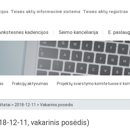
ijos
Teisės aktų informacinė sistema
Teisės aktų registras
Ankstesnės kadencijos
I
Seimo kanceliarija
I
E. paslaug
as
Frakcijų aktyvumas
Projektų svarstymo komitetuose ir komi
ltatai
>
2018-12-11
>
Vakarinis posėdis
8-12-11, vakarinis posėdis)