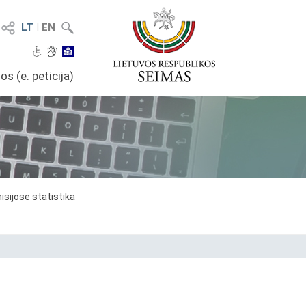
LT
I
EN
os (e. peticija)
sijose statistika