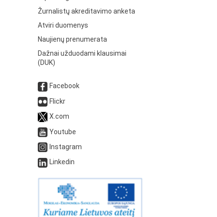
Žurnalistų akreditavimo anketa
Atviri duomenys
Naujienų prenumerata
Dažnai užduodami klausimai
(DUK)
Facebook
Flickr
X.com
Youtube
Instagram
Linkedin