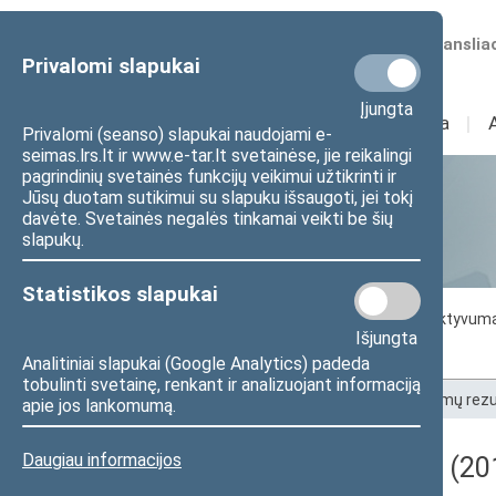
Numatomos transliac
Privalomi slapukai
Įjungta
Sudėtis
I
Veikla
I
Privalomi (seanso) slapukai naudojami e-
seimas.lrs.lt ir www.e-tar.lt svetainėse, jie reikalingi
pagrindinių svetainės funkcijų veikimui užtikrinti ir
Jūsų duotam sutikimui su slapuku išsaugoti, jei tokį
Statistika
davėte. Svetainės negalės tinkamai veikti be šių
slapukų.
Statistikos slapukai
Seimo darbo statistika
Seimo narių aktyvum
Išjungta
Seimo narių balsavimų rezultatai
Analitiniai slapukai (Google Analytics) padeda
tobulinti svetainę, renkant ir analizuojant informaciją
Pradžia
>
Statistika
>
Seimo narių balsavimų rezu
apie jos lankomumą.
Daugiau informacijos
Darbotvarkės klausimas (201