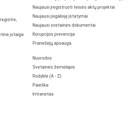
Naujausi įregistruoti teisės aktų projektai
Naujausi įsigalioję įstatymai
registre,
Naujausi svetainės dokumentai
Korupcijos prevencija
tinė įstaiga
Pranešėjų apsauga
Nuorodos
Svetainės žemėlapis
Rodyklė (A - Z)
Paieška
Intranetas